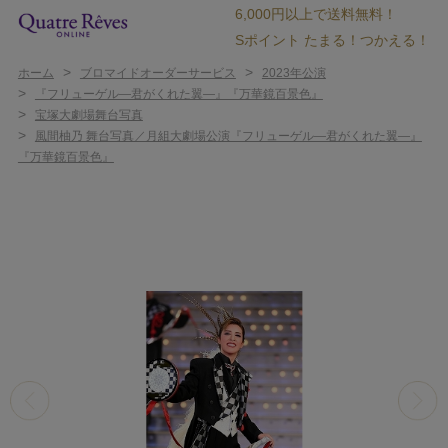
6,000円以上で送料無料！
Sポイント たまる！つかえる！
>
>
ホーム
ブロマイドオーダーサービス
2023年公演
>
『フリューゲル―君がくれた翼―』『万華鏡百景色』
>
宝塚大劇場舞台写真
>
風間柚乃 舞台写真／月組大劇場公演『フリューゲル―君がくれた翼―』
『万華鏡百景色』