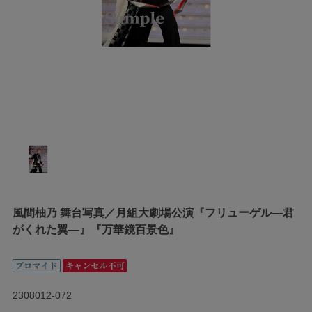
風間柚乃 舞台写真／月組大劇場公演『フリューゲル―君
がくれた翼―』『万華鏡百景色』
2308012-072