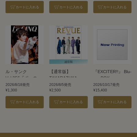
カートに入れる
カートに入れる
カートに入れる
ル・サンク
【通常版】
『EXCITER!!』 Blu-
Vol.256『ポーの一
TAKARAZUKA
ray BOX
族』＜雪組＞
REVUE 2026
2026/8/18発売
2026/8/5発売
2026/10/17発売
¥1,300
¥2,500
¥15,400
カートに入れる
カートに入れる
カートに入れる