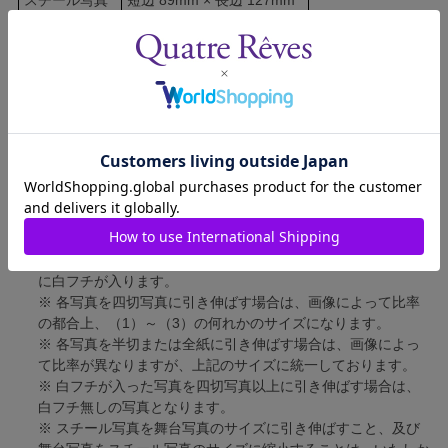
舞台写真
短辺 127mm × 長辺 178mm
四切写真（1）
短辺 217mm × 長辺 305mm
四切写真（2）
短辺 213mm × 長辺 305mm
四切写真（3）
短辺 254mm × 長辺 305mm
半切写真
短辺 305mm × 長辺 432mm
全紙写真
短辺 402mm × 長辺 559mm
写真のサイズにつきまして、下記の件も併せてご了承ください。
※ 宝塚大劇場および新人公演の舞台写真につきましては、4辺
に白フチが入ります。
※ 各写真を四切写真に引き伸ばす場合は、画像によって比率
の都合上、（1）～（3）の何れかのサイズになります。
※ 各写真を半切または全紙に引き伸ばす場合は、画像によっ
て比率が異なりますが、上記のサイズに統一しております。
※ 白フチが入った写真を四切写真以上に引き伸ばす場合は、
白フチ無しの写真となります。
※ スチール写真を舞台写真のサイズに引き伸ばすこと、及び