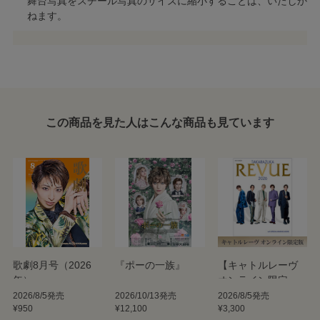
舞台写真をスチール写真のサイズに縮小することは、いたしか
ねます。
この商品を見た人はこんな商品も見ています
歌劇8月号（2026
『ポーの一族』
【キャトルレーヴ
年）
オンライン限定
版】TAKARAZUKA
2026/8/5発売
2026/10/13発売
2026/8/5発売
¥950
¥12,100
¥3,300
REVUE 2026