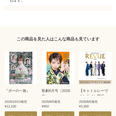
ねます。
この商品を見た人はこんな商品も見ています
『ポーの一族』
歌劇8月号（2026
【キャトルレーヴ
年）
オンライン限定
版】TAKARAZUKA
2026/10/13発売
2026/8/5発売
2026/8/5発売
¥12,100
¥950
¥3,300
REVUE 2026