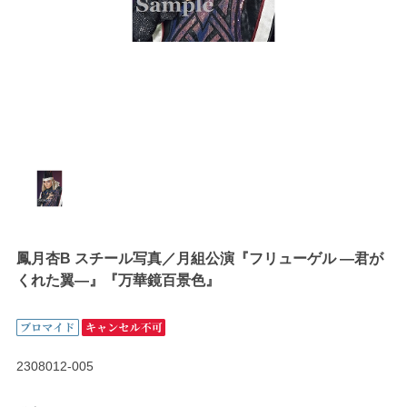
鳳月杏B スチール写真／月組公演『フリューゲル ―君が
くれた翼―』『万華鏡百景色』
2308012-005