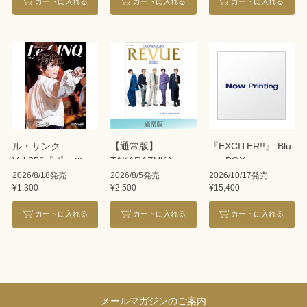
カートに入れる
カートに入れる
カートに入れる
ル・サンク
【通常版】
『EXCITER!!』 Blu-
Vol.256『ポーの一
TAKARAZUKA
ray BOX
族』＜雪組＞
REVUE 2026
2026/8/18発売
2026/8/5発売
2026/10/17発売
¥1,300
¥2,500
¥15,400
カートに入れる
カートに入れる
カートに入れる
メールマガジンのご案内