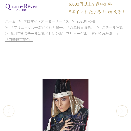
6,000円以上で送料無料！
Sポイント たまる！つかえる！
>
>
ホーム
ブロマイドオーダーサービス
2023年公演
>
>
『フリューゲル―君がくれた翼―』『万華鏡百景色』
スチール写真
>
鳳月杏B スチール写真／月組公演『フリューゲル ―君がくれた翼―』
『万華鏡百景色』