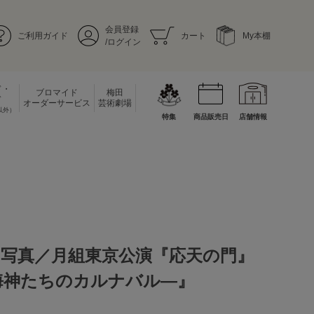
会員登録
ご利用ガイド
カート
My本棚
/ログイン
ド・
ブロマイド
梅田
ド
オーダーサービス
芸術劇場
以外）
特集
商品販売日
店舗情報
台写真／月組東京公演『応天の門』
a―海神たちのカルナバル―』