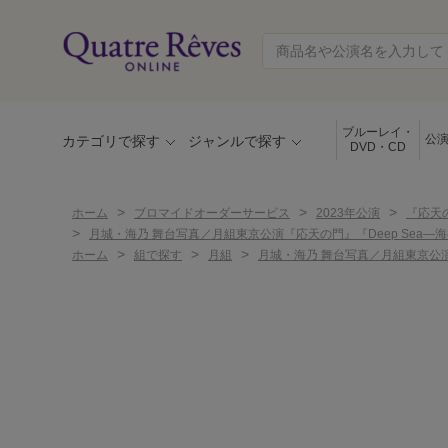
ブルーレイ・
公
カテゴリで探す
ジャンルで探す
DVD・CD
>
>
>
ホーム
ブロマイドオーダーサービス
2023年公演
『応天
>
月城・海乃 舞台写真／月組東京公演『応天の門』『Deep Sea
>
>
>
ホーム
組で探す
月組
月城・海乃 舞台写真／月組東京公演