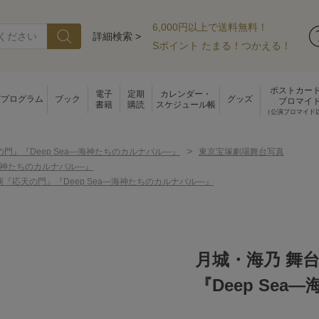
6,000円以上で送料無料！
詳細検索 >
Sポイント たまる！つかえる！
ポストカー
電子
定期
カレンダー・
演プログラム
ブック
グッズ
ブロマイ
書籍
購読
スケジュール帳
（公演ブロマイド
>
の門』『Deep Sea―海神たちのカルナバル―』
東京宝塚劇場舞台写真
―海神たちのカルナバル―』
『応天の門』『Deep Sea―海神たちのカルナバル―』
月城・海乃 舞
『Deep Se