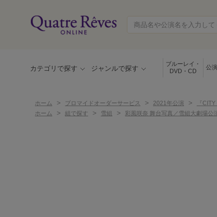
ブルーレイ・
公
カテゴリで探す
ジャンルで探す
DVD・CD
>
>
>
ホーム
ブロマイドオーダーサービス
2021年公演
『CITY
>
>
>
ホーム
組で探す
雪組
彩風咲奈 舞台写真／雪組大劇場公演『CIT