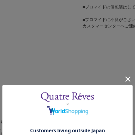
■ブロマイドの個包装はし
■ブロマイドに不良がござ
カスタマーセンターへご連
さい。
、4辺に白フチが入ります。
比率の都合上、（1）～（3）の何れかのサイズになります。