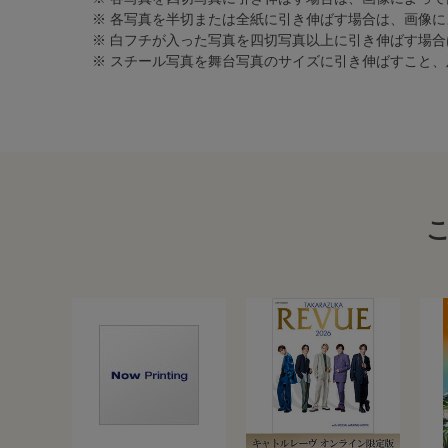
※ 各写真を半切または全紙に引き伸ばす場合は、画像
※ 白フチが入った写真を四切写真以上に引き伸ばす場
※ スチール写真を舞台写真のサイズに引き伸ばすこと