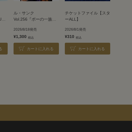
ル・サンク
チケットファイル【スタ
UE
Vol.256『ポーの一族』
ーALL】
＜雪組＞
2026/8/18発売
2026/8/1発売
¥1,300
¥310
る
カートに入れる
カートに入れる