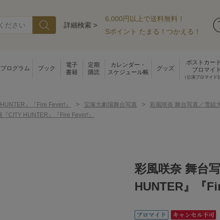
6,000円以上で送料無料！
詳細検索 >
Sポイント たまる！つかえる！
ポストカー
電子
定期
カレンダー・
演プログラム
ブック
グッズ
ブロマイ
書籍
購読
スケジュール帳
（公演ブロマイド
>
>
 HUNTER』『Fire Fever!』
宝塚大劇場舞台写真
彩風咲奈 舞台写真／雪組大劇場公
Y HUNTER』『Fire Fever!』
彩風咲奈 舞台写
HUNTER』『Fir