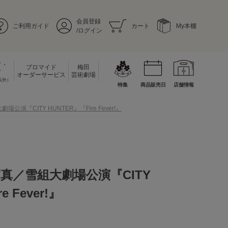
会員登録
ご利用ガイド
カート
My本棚
/ログイン
ド・
ブロマイド
梅田
ド
オーダーサービス
芸術劇場
以外）
特集
商品販売日
店舗情報
演『CITY HUNTER』『Fire Fever!』
真／雪組大劇場公演『CITY
e Fever!』