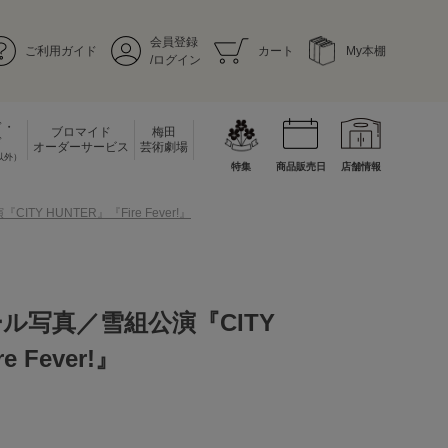
会員登録
ご利用ガイド
カート
My本棚
/ログイン
ド・
ブロマイド
梅田
ド
オーダーサービス
芸術劇場
以外）
特集
商品販売日
店舗情報
Y HUNTER』『Fire Fever!』
ル写真／雪組公演『CITY
e Fever!』