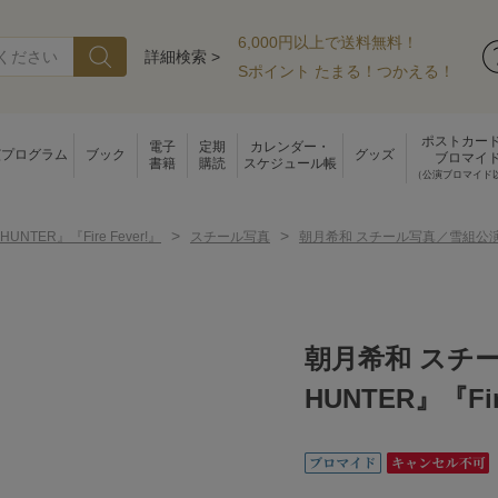
6,000円以上で送料無料！
詳細検索 >
Sポイント たまる！つかえる！
ポストカー
電子
定期
カレンダー・
演プログラム
ブック
グッズ
ブロマイ
書籍
購読
スケジュール帳
（公演ブロマイド
>
>
 HUNTER』『Fire Fever!』
スチール写真
朝月希和 スチール写真／雪組公演『CIT
朝月希和 スチー
HUNTER』『Fir