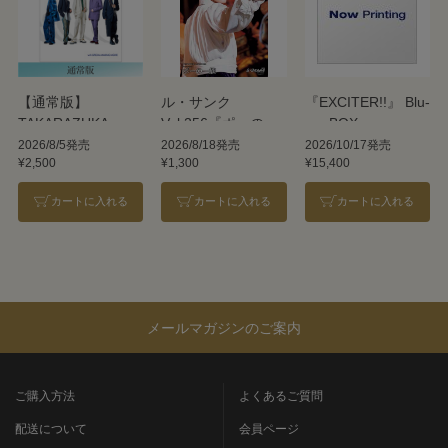
【通常版】
ル・サンク
『EXCITER!!』 Blu-
TAKARAZUKA
Vol.256『ポーの一
ray BOX
REVUE 2026
族』＜雪組＞
2026/8/5発売
2026/8/18発売
2026/10/17発売
¥2,500
¥1,300
¥15,400
カートに入れる
カートに入れる
カートに入れる
メールマガジンのご案内
ご購入方法
よくあるご質問
配送について
会員ページ