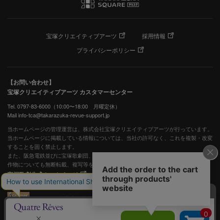
宝塚クリエイティブアーツ
採用情報
プライバシーポリシー
【お問い合わせ】
宝塚クリエイティブアーツ カスタマーセンター
Tel. 0797-83-6000（10:00〜18:00 月曜定休）
Mail info-tca@takarazuka-revue-support.jp
当ホームページの管理運営は、株式会社宝塚クリエイティブアーツが行っています。
当ホームページに掲載している情報については、当社の許可なく、これを複製・改変
することを固く禁止します。
また、阪急電鉄並びに宝塚歌劇団、宝塚クリエイティブアーツの出版物ほか写真等著
作物についても無断転載、複写等を禁じます。
宝塚歌劇公式ホームページ
JASRAC許諾番号：S0507081515
JASRAC許諾番号：9009941002Y45040