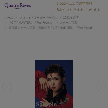
6,000円以上で送料無料！
Sポイント たまる！つかえる！
>
>
ホーム
ブロマイドオーダーサービス
2021年公演
>
>
『CITY HUNTER』『Fire Fever!』
スチール写真
>
天月翼 スチール写真／雪組公演『CITY HUNTER』『Fire Fever!』