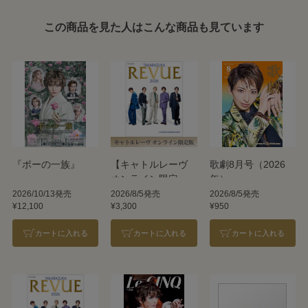
この商品を見た人はこんな商品も見ています
『ポーの一族』
【キャトルレーヴ
歌劇8月号（2026
オンライン限定
年）
版】TAKARAZUKA
2026/10/13発売
2026/8/5発売
2026/8/5発売
¥12,100
¥3,300
¥950
REVUE 2026
カートに入れる
カートに入れる
カートに入れる