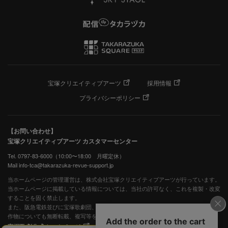
宝塚クリエイティブアーツ
採用情報
プライバシーポリシー
【お問い合わせ】
宝塚クリエイティブアーツ カスタマーセンター
Tel. 0797-83-6000（10:00〜18:00 月曜定休）
Mail info-tca@takarazuka-revue-support.jp
当ホームページの管理運営は、株式会社宝塚クリエイティブアーツが行っています。
当ホームページに掲載している情報については、当社の許可なく、これを複製・改変
することを固く禁止します。
また、阪急電鉄並びに宝塚歌劇団、宝塚クリエイティブアーツの出版物ほか写真等著
作物についても無断転載、複写等を禁じます。
宝塚歌劇公式ホームページ