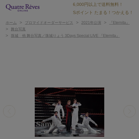
6,000円以上で送料無料！
Sポイント たまる！つかえる！
>
>
>
ホーム
ブロマイドオーダーサービス
2021年公演
『Eternita』
>
舞台写真
>
珠城 他 舞台写真／珠城りょう 3Days Special LIVE 『Eternita』