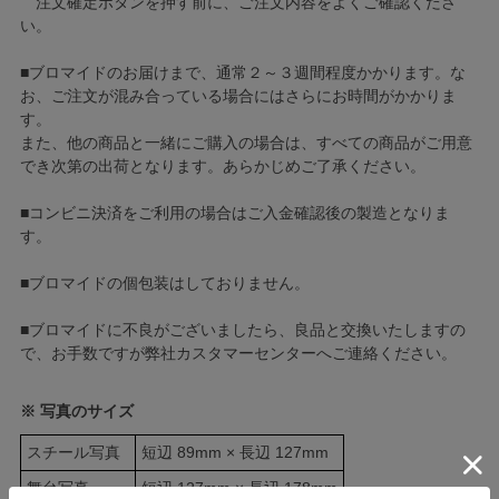
注文確定ボタンを押す前に、ご注文内容をよくご確認くださ
い。
■ブロマイドのお届けまで、通常２～３週間程度かかります。な
お、ご注文が混み合っている場合にはさらにお時間がかかりま
す。
また、他の商品と一緒にご購入の場合は、すべての商品がご用意
でき次第の出荷となります。あらかじめご了承ください。
■コンビニ決済をご利用の場合はご入金確認後の製造となりま
す。
■ブロマイドの個包装はしておりません。
■ブロマイドに不良がございましたら、良品と交換いたしますの
で、お手数ですが弊社カスタマーセンターへご連絡ください。
※ 写真のサイズ
スチール写真
短辺 89mm × 長辺 127mm
舞台写真
短辺 127mm × 長辺 178mm