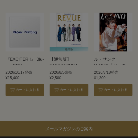
『EXCITER!!』 Blu-
【通常版】
ル・サンク
ray BOX
TAKARAZUKA
Vol.256『ポーの一
REVUE 2026
族』＜雪組＞
2026/10/17発売
2026/8/5発売
2026/8/18発売
¥15,400
¥2,500
¥1,300
カートに入れる
カートに入れる
カートに入れる
メールマガジンのご案内