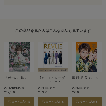
この商品を見た人はこんな商品も見ています
『ポーの一族』
【キャトルレーヴ
歌劇8月号（2026
オンライン限定
年）
版】TAKARAZUKA
2026/10/13発売
2026/8/5発売
2026/8/5発売
¥12,100
¥3,300
¥950
REVUE 2026
カートに入れる
カートに入れる
カートに入れる