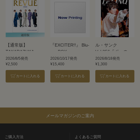
【通常版】
『EXCITER!!』 Blu-
ル・サンク
TAKARAZUKA
ray BOX
Vol.256『ポーの一
REVUE 2026
族』＜雪組＞
2026/8/5発売
2026/10/17発売
2026/8/18発売
¥2,500
¥15,400
¥1,300
カートに入れる
カートに入れる
カートに入れる
メールマガジンのご案内
ご購入方法
よくあるご質問