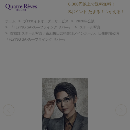
6,000円以上で送料無料！
Sポイント たまる！つかえる！
>
>
ホーム
ブロマイドオーダーサービス
2020年公演
>
>
『FLYING SAPA ―フライング サパ―』
スチール写真
>
瑠風輝 スチール写真／宙組梅田芸術劇場メインホール、日生劇場公演
『FLYING SAPA ―フライング サパ―』