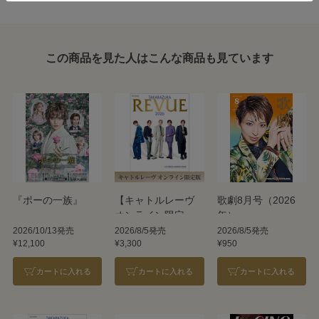
この商品を見た人はこんな商品も見ています
『ポーの一族』
【キャトルレーヴ
歌劇8月号（2026
オンライン限定
年）
版】TAKARAZUKA
2026/10/13発売
2026/8/5発売
2026/8/5発売
¥12,100
¥3,300
¥950
REVUE 2026
カートに入れる
カートに入れる
カートに入れる