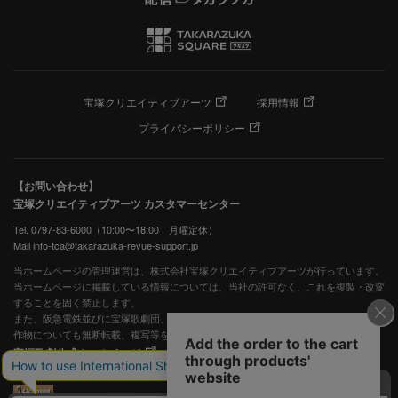
宝塚クリエイティブアーツ
採用情報
プライバシーポリシー
【お問い合わせ】
宝塚クリエイティブアーツ カスタマーセンター
Tel. 0797-83-6000（10:00〜18:00 月曜定休）
Mail info-tca@takarazuka-revue-support.jp
当ホームページの管理運営は、株式会社宝塚クリエイティブアーツが行っています。
当ホームページに掲載している情報については、当社の許可なく、これを複製・改変
することを固く禁止します。
また、阪急電鉄並びに宝塚歌劇団、宝塚クリエイティブアーツの出版物ほか写真等著
作物についても無断転載、複写等を禁じます。
宝塚歌劇公式ホームページ
JASRAC許諾番号：S0507081515