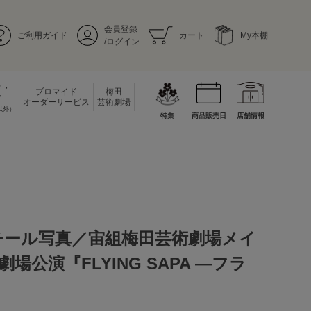
会員登録
ご利用ガイド
カート
My本棚
/ログイン
ド・
ブロマイド
梅田
ド
オーダーサービス
芸術劇場
以外）
特集
商品販売日
店舗情報
チール写真／宙組梅田芸術劇場メイ
場公演『FLYING SAPA ―フラ
』