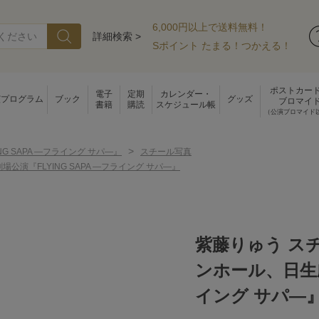
6,000円以上で送料無料！
詳細検索 >
Sポイント たまる！つかえる！
ポストカー
電子
定期
カレンダー・
演プログラム
ブック
グッズ
ブロマイ
書籍
購読
スケジュール帳
（公演ブロマイド
>
ING SAPA ―フライング サパ―』
スチール写真
『FLYING SAPA ―フライング サパ―』
紫藤りゅう ス
ンホール、日生劇
イング サパ―