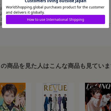
、4辺に白フチが入ります。
比率の都合上、（1）～（3）の何れかのサイズになります。
によって比率が異なりますが、上記のサイズに統一しております。
合は、白フチ無しの写真となります。
、及び舞台写真をスチール写真のサイズに縮小することは、いたしかねま
この商品を見た人はこんな商品も見ていま