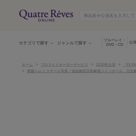
ブルーレイ・
公
カテゴリで探す
ジャンルで探す
DVD・CD
>
>
>
ホーム
ブロマイドオーダーサービス
2020年公演
『FLY
>
紫藤りゅう スチール写真／宙組梅田芸術劇場メインホール、日生劇場公演