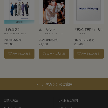
【通常版】
ル・サンク
『EXCITER!!』 Blu-
TAKARAZUKA
Vol.256『ポーの一
ray BOX
REVUE 2026
族』＜雪組＞
2026/8/5発売
2026/8/18発売
2026/10/17発売
¥2,500
¥1,300
¥15,400
カートに入れる
カートに入れる
カートに入れる
メールマガジンのご案内
ご購入方法
よくあるご質問