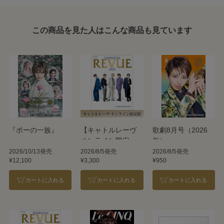
この商品を見た人はこんな商品も見ています
『ポーの一族』
【キャトルレーヴ
歌劇8月号（2026
オンライン限定
年）
版】TAKARAZUKA
2026/10/13発売
2026/8/5発売
2026/8/5発売
¥12,100
¥3,300
¥950
REVUE 2026
カートに入れる
カートに入れる
カートに入れる