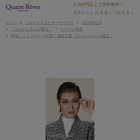
6,000円以上で送料無料！
Sポイント たまる！つかえる！
>
>
ホーム
ブロマイドオーダーサービス
2020年公演
>
>
『はいからさんが通る』
スチール写真
>
和海しょう スチール写真／花組公演『はいからさんが通る』