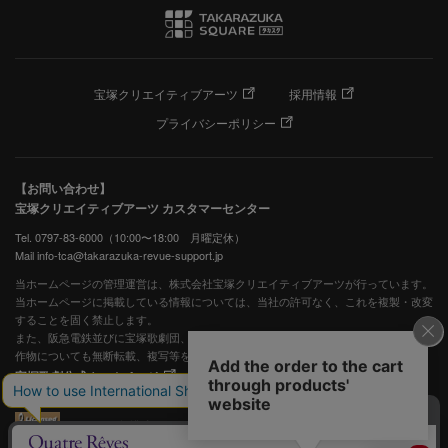
宝塚クリエイティブアーツ
採用情報
プライバシーポリシー
【お問い合わせ】
宝塚クリエイティブアーツ カスタマーセンター
Tel. 0797-83-6000（10:00〜18:00 月曜定休）
Mail info-tca@takarazuka-revue-support.jp
当ホームページの管理運営は、株式会社宝塚クリエイティブアーツが行っています。
当ホームページに掲載している情報については、当社の許可なく、これを複製・改変
することを固く禁止します。
また、阪急電鉄並びに宝塚歌劇団、宝塚クリエイティブアーツの出版物ほか写真等著
作物についても無断転載、複写等を禁じます。
宝塚歌劇公式ホームページ
JASRAC許諾番号：S0507081515
JASRAC許諾番号：9009941002Y45040