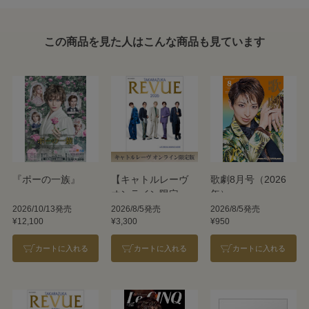
この商品を見た人はこんな商品も見ています
『ポーの一族』
【キャトルレーヴ
歌劇8月号（2026
オンライン限定
年）
版】TAKARAZUKA
2026/10/13発売
2026/8/5発売
2026/8/5発売
¥12,100
¥3,300
¥950
REVUE 2026
カートに入れる
カートに入れる
カートに入れる