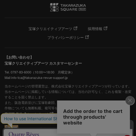
宝塚クリエイティブアーツ
採用情報
プライバシーポリシー
【お問い合わせ】
宝塚クリエイティブアーツ カスタマーセンター
Tel. 0797-83-6000（10:00〜18:00 月曜定休）
Mail info-tca@takarazuka-revue-support.jp
当ホームページの管理運営は、株式会社宝塚クリエイティブアーツが行っています。
当ホームページに掲載している情報については、当社の許可なく、これを複製・改変
することを固く禁止します。
また、阪急電鉄並びに宝塚歌劇団、宝塚クリエイティブアーツの出版物ほか写真等著
作物についても無断転載、複写等を禁じます。
宝塚歌劇公式ホームページ
JASRAC許諾番号：S0507081515
JASRAC許諾番号：9009941002Y45040