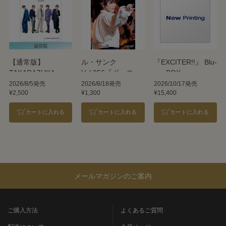
【通常版】
ル・サンク
『EXCITER!!』 Blu-
TAKARAZUKA
Vol.256『ポーの一
ray BOX
REVUE 2026
族』＜雪組＞
2026/8/5発売
2026/8/18発売
2026/10/17発売
¥2,500
¥1,300
¥15,400
カートに入れる
カートに入れる
カートに入れる
メールマガジンのご案内
ご購入方法
よくあるご質問