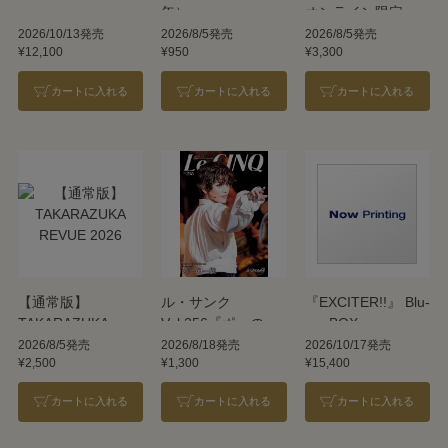
年）
オンライン限定
版】TAKARAZUKA
2026/10/13発売
2026/8/5発売
2026/8/5発売
¥12,100
¥950
¥3,300
REVUE 2026
カートに入れる
カートに入れる
カートに入れる
【通常版】
ル・サンク
『EXCITER!!』 Blu-
TAKARAZUKA
Vol.256『ポーの一
ray BOX
REVUE 2026
族』＜雪組＞
2026/8/5発売
2026/8/18発売
2026/10/17発売
¥2,500
¥1,300
¥15,400
カートに入れる
カートに入れる
カートに入れる