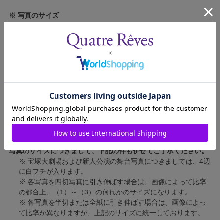
※ 写真のサイズ
スチール写真
短辺 89mm × 長辺 127mm
舞台写真
短辺 127mm × 長辺 178mm
四切写真（1）
短辺 217mm × 長辺 305mm
四切写真（2）
短辺 213mm × 長辺 305mm
四切写真（3）
短辺 254mm × 長辺 305mm
半切写真
短辺 305mm × 長辺 432mm
全紙写真
短辺 402mm × 長辺 559mm
写真のサイズにつきまして、下記の件も併せてご了承ください。
※ 宝塚大劇場および新人公演の舞台写真につきましては、4辺
に白フチが入ります。
※ 各写真を四切写真に引き伸ばす場合は、画像によって比率
の都合上、（1）～（3）の何れかのサイズになります。
※ 各写真を半切または全紙に引き伸ばす場合は、画像によっ
て比率が異なりますが、上記のサイズに統一しております。