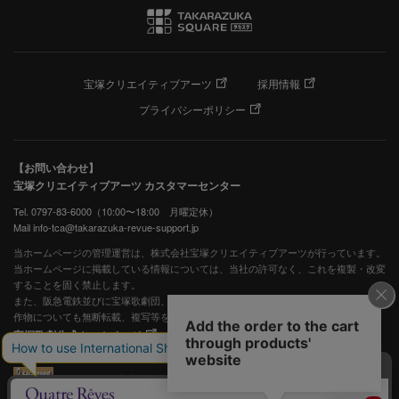
宝塚クリエイティブアーツ
採用情報
プライバシーポリシー
【お問い合わせ】
宝塚クリエイティブアーツ カスタマーセンター
Tel. 0797-83-6000（10:00〜18:00 月曜定休）
Mail info-tca@takarazuka-revue-support.jp
当ホームページの管理運営は、株式会社宝塚クリエイティブアーツが行っています。
当ホームページに掲載している情報については、当社の許可なく、これを複製・改変
することを固く禁止します。
また、阪急電鉄並びに宝塚歌劇団、宝塚クリエイティブアーツの出版物ほか写真等著
作物についても無断転載、複写等を禁じます。
宝塚歌劇公式ホームページ
JASRAC許諾番号：S0507081515
JASRAC許諾番号：9009941002Y45040