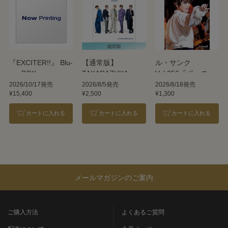
『EXCITER!!』 Blu-
【通常版】
ル・サンク
ray BOX
TAKARAZUKA
Vol.256『ポーの一
REVUE 2026
族』＜雪組＞
2026/10/17発売
2026/8/5発売
2026/8/18発売
¥15,400
¥2,500
¥1,300
カートに入れる
カートに入れる
カートに入れる
メールマガジンのご案内
ご購入方法
よくあるご質問