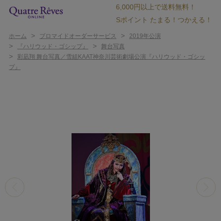
6,000円以上で送料無料！
Sポイント たまる！つかえる！
>
>
ホーム
ブロマイドオーダーサービス
2019年公演
>
>
『ハリウッド・ゴシップ』
舞台写真
>
彩凪翔 舞台写真／雪組KAAT神奈川芸術劇場公演『ハリウッド・ゴシッ
プ』