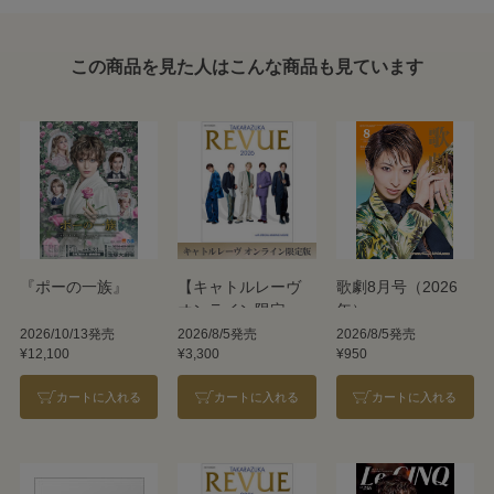
この商品を見た人はこんな商品も見ています
『ポーの一族』
【キャトルレーヴ
歌劇8月号（2026
オンライン限定
年）
版】TAKARAZUKA
2026/10/13発売
2026/8/5発売
2026/8/5発売
¥12,100
¥3,300
¥950
REVUE 2026
カートに入れる
カートに入れる
カートに入れる