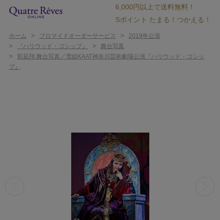
6,000円以上で送料無料！
Sポイント たまる！つかえる！
>
>
ホーム
ブロマイドオーダーサービス
2019年公演
>
>
『ハリウッド・ゴシップ』
舞台写真
>
彩凪翔 舞台写真／雪組KAAT神奈川芸術劇場公演『ハリウッド・ゴシッ
プ』