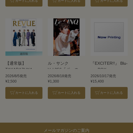
カートに入れる
カートに入れる
カートに入れる
【通常版】
ル・サンク
『EXCITER!!』 Blu-
TAKARAZUKA
Vol.256『ポーの一
ray BOX
REVUE 2026
族』＜雪組＞
2026/8/5発売
2026/8/18発売
2026/10/17発売
¥2,500
¥1,300
¥15,400
カートに入れる
カートに入れる
カートに入れる
メールマガジンのご案内