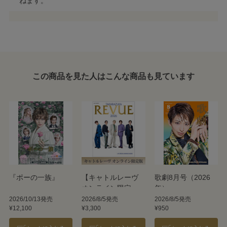
ねます。
この商品を見た人はこんな商品も見ています
『ポーの一族』
【キャトルレーヴ
歌劇8月号（2026
オンライン限定
年）
版】TAKARAZUKA
2026/10/13発売
2026/8/5発売
2026/8/5発売
¥12,100
¥3,300
¥950
REVUE 2026