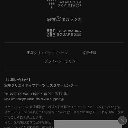
宝塚クリエイティブアーツ
採用情報
プライバシーポリシー
【お問い合わせ】
宝塚クリエイティブアーツ カスタマーセンター
Tel. 0797-83-6000（10:00〜18:00 月曜定休）
Mail info-tca@takarazuka-revue-support.jp
当ホームページの管理運営は、株式会社宝塚クリエイティブアーツが行っています。
当ホームページに掲載している情報については、当社の許可なく、これを複製・改変
することを固く禁止します。
また、阪急電鉄並びに宝塚歌劇団、宝塚クリエイティブアーツの出版物ほか写真等著
作物についても無断転載、複写等を禁じます。