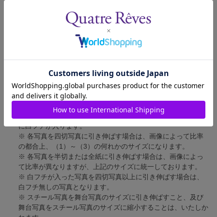
舞台写真
短辺 127mm × 長辺 178mm
四切写真（1）
短辺 217mm × 長辺 305mm
四切写真（2）
短辺 213mm × 長辺 305mm
四切写真（3）
短辺 254mm × 長辺 305mm
半切写真
短辺 305mm × 長辺 432mm
全紙写真
短辺 402mm × 長辺 559mm
写真のサイズにつきまして、下記の件も併せてご了承ください。
※ 宝塚大劇場および新人公演の舞台写真につきましては、4辺
に白フチが入ります。
※ 各写真を四切写真に引き伸ばす場合は、画像によって比率
の都合上、（1）～（3）の何れかのサイズになります。
※ 各写真を半切または全紙に引き伸ばす場合は、画像によっ
て比率が異なりますが、上記のサイズに統一しております。
※ 白フチが入った写真を四切写真以上に引き伸ばす場合は、
白フチ無しの写真となります。
※ スチール写真を舞台写真のサイズに引き伸ばすこと、及び
舞台写真をスチール写真のサイズに縮小することは、いたしか