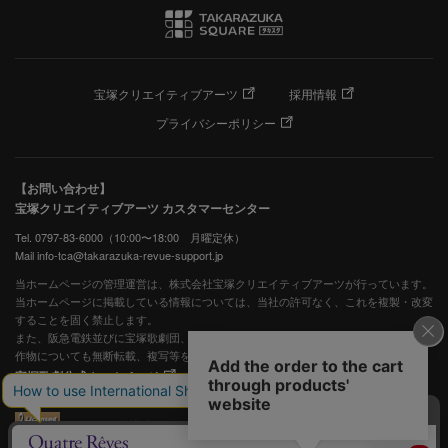
宝塚クリエイティブアーツ
採用情報
プライバシーポリシー
【お問い合わせ】
宝塚クリエイティブアーツ カスタマーセンター
Tel. 0797-83-6000（10:00〜18:00 月曜定休）
Mail info-tca@takarazuka-revue-support.jp
当ホームページの管理運営は、株式会社宝塚クリエイティブアーツが行っています。
当ホームページに掲載している情報については、当社の許可なく、これを複製・改変
することを固く禁止します。
また、阪急電鉄並びに宝塚歌劇団、宝塚クリエイティブアーツの出版物ほか写真等著
作物についても無断転載、複写等を禁じます。
宝塚歌劇公式ホームページ
JASRAC許諾番号：S0507081515
JASRAC許諾番号：9009941002Y45040