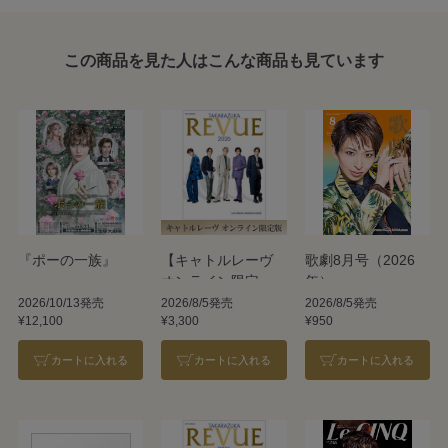
この商品を見た人はこんな商品も見ています
『ポーの一族』
【キャトルレーヴ
歌劇8月号（2026
オンライン限定
年）
版】TAKARAZUKA
2026/10/13発売
2026/8/5発売
2026/8/5発売
¥12,100
¥3,300
¥950
REVUE 2026
カートに入れる
カートに入れる
カートに入れる