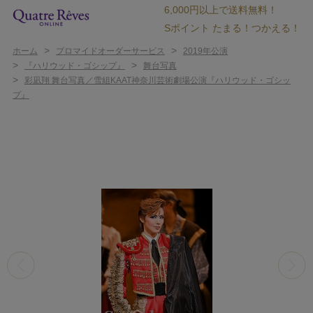
6,000円以上で送料無料！
Sポイント たまる！つかえる！
>
>
ホーム
ブロマイドオーダーサービス
2019年公演
>
>
『ハリウッド・ゴシップ』
舞台写真
>
彩凪翔 舞台写真／雪組KAAT神奈川芸術劇場公演『ハリウッド・ゴシッ
プ』