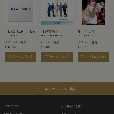
『EXCITER!!』 Blu-
【通常版】
ル・サンク
ray BOX
TAKARAZUKA
Vol.256『ポーの一
REVUE 2026
族』＜雪組＞
2026/10/17発売
2026/8/5発売
2026/8/18発売
¥15,400
¥2,500
¥1,300
カートに入れる
カートに入れる
カートに入れる
メールマガジンのご案内
ご購入方法
よくあるご質問