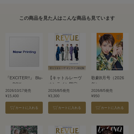
この商品を見た人はこんな商品も見ています
『EXCITER!!』 Blu-
【キャトルレーヴ
歌劇8月号（2026
ray BOX
オンライン限定
年）
版】TAKARAZUKA
2026/10/17発売
2026/8/5発売
2026/8/5発売
¥15,400
¥3,300
¥950
REVUE 2026
カートに入れる
カートに入れる
カートに入れる