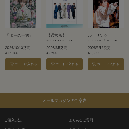
『ポーの一族』
【通常版】
ル・サンク
TAKARAZUKA
Vol.256『ポーの一
REVUE 2026
族』＜雪組＞
2026/10/13発売
2026/8/5発売
2026/8/18発売
¥12,100
¥2,500
¥1,300
カートに入れる
カートに入れる
カートに入れる
メールマガジンのご案内
ご購入方法
よくあるご質問