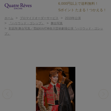
6,000円以上で送料無料！
Sポイント たまる！つかえる！
>
>
ホーム
ブロマイドオーダーサービス
2019年公演
>
>
『ハリウッド・ゴシップ』
舞台写真
>
彩凪翔 舞台写真／雪組KAAT神奈川芸術劇場公演『ハリウッド・ゴシッ
プ』