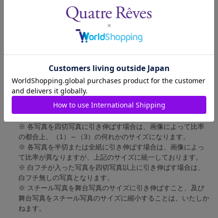
四切写真（1）
短辺 217mm × 長辺 305mm
四切写真（2）
短辺 213mm × 長辺 305mm
四切写真（3）
短辺 254mm × 長辺 305mm
半切写真
短辺 305mm × 長辺 432mm
全紙写真
短辺 402mm × 長辺 559mm
写真のサイズにつきまして、下記の件も併せてご了承ください。
※ 宝塚大劇場および新人公演の舞台写真につきましては、4辺
に白フチが入ります。
※ 各写真を四切写真に引き伸ばす場合は、画像によって比率
の都合上、（1）～（3）の何れかのサイズになります。
※ 各写真を半切または全紙に引き伸ばす場合は、画像によっ
て比率が異なりますが、上記のサイズに統一しております。
※ 白フチが入った写真を四切写真以上に引き伸ばす場合は、
白フチ無しの写真となります。
※ スチール写真を舞台写真のサイズに引き伸ばすこと、及び
舞台写真をスチール写真のサイズに縮小することは、いたしか
ねます。