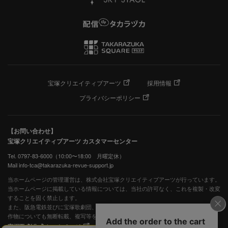
宝塚クリエイティブアーツ
採用情報
プライバシーポリシー
【お問い合わせ】
宝塚クリエイティブアーツ カスタマーセンター
Tel. 0797-83-6000（10:00〜18:00 月曜定休）
Mail info-tca@takarazuka-revue-support.jp
当ホームページの管理運営は、株式会社宝塚クリエイティブアーツが行っています。
当ホームページに掲載している情報については、当社の許可なく、これを複製・改変
することを固く禁止します。
また、阪急電鉄並びに宝塚歌劇団、宝塚クリエイティブアーツの出版物ほか写真等著
作物についても無断転載、複写等を禁じます。
宝塚歌劇公式ホームページ