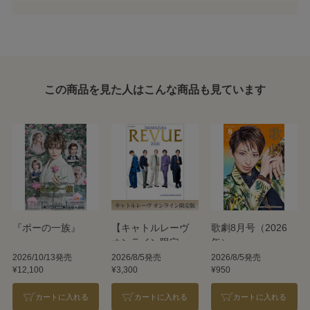
この商品を見た人はこんな商品も見ています
『ポーの一族』
【キャトルレーヴ
歌劇8月号（2026
オンライン限定
年）
版】TAKARAZUKA
2026/10/13発売
2026/8/5発売
2026/8/5発売
¥12,100
¥3,300
¥950
REVUE 2026
カートに入れる
カートに入れる
カートに入れる