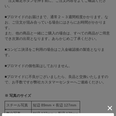
注文確定ボタンを押す前に、ご注文内容をよくご確認くださ
い。
■ブロマイドのお届けまで、通常２～３週間程度かかります。な
お、ご注文が混み合っている場合にはさらにお時間がかかりま
す。
また、他の商品と一緒にご購入の場合は、すべての商品がご用意
でき次第の出荷となります。あらかじめご了承ください。
■コンビニ決済をご利用の場合はご入金確認後の製造となりま
す。
■ブロマイドの個包装はしておりません。
■ブロマイドに不良がございましたら、良品と交換いたしますの
で、お手数ですが弊社カスタマーセンターへご連絡ください。
※ 写真のサイズ
スチール写真
短辺 89mm × 長辺 127mm
舞台写真
短辺 127mm × 長辺 178mm