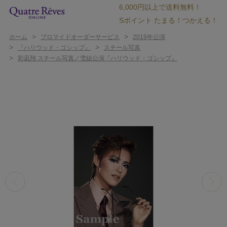
6,000円以上で送料無料！
Sポイント たまる！つかえる！
>
>
ホーム
ブロマイドオーダーサービス
2019年公演
>
>
『ハリウッド・ゴシップ』
スチール写真
>
彩凪翔 スチール写真／雪組公演『ハリウッド・ゴシップ』