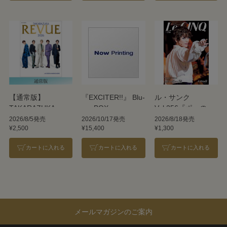
【通常版】
『EXCITER!!』 Blu-
ル・サンク
TAKARAZUKA
ray BOX
Vol.256『ポーの一
REVUE 2026
族』＜雪組＞
2026/8/5発売
2026/10/17発売
2026/8/18発売
¥2,500
¥15,400
¥1,300
カートに入れる
カートに入れる
カートに入れる
メールマガジンのご案内