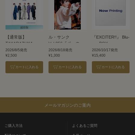
【通常版】
ル・サンク
『EXCITER!!』 Blu-
TAKARAZUKA
Vol.256『ポーの一
ray BOX
REVUE 2026
族』＜雪組＞
2026/8/5発売
2026/8/18発売
2026/10/17発売
¥2,500
¥1,300
¥15,400
カートに入れる
カートに入れる
カートに入れる
メールマガジンのご案内
ご購入方法
よくあるご質問