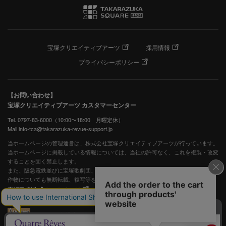
宝塚クリエイティブアーツ
採用情報
プライバシーポリシー
【お問い合わせ】
宝塚クリエイティブアーツ カスタマーセンター
Tel. 0797-83-6000（10:00〜18:00 月曜定休）
Mail info-tca@takarazuka-revue-support.jp
当ホームページの管理運営は、株式会社宝塚クリエイティブアーツが行っています。
当ホームページに掲載している情報については、当社の許可なく、これを複製・改変
することを固く禁止します。
また、阪急電鉄並びに宝塚歌劇団、宝塚クリエイティブアーツの出版物ほか写真等著
作物についても無断転載、複写等を禁じます。
宝塚歌劇公式ホームページ
JASRAC許諾番号：S0507081515
JASRAC許諾番号：9009941002Y45040