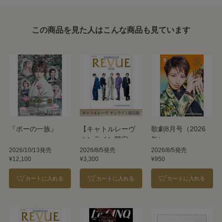
この商品を見た人はこんな商品も見ています
『ポーの一族』
【キャトルレーヴ
歌劇8月号（2026
オンライン限定
年）
版】TAKARAZUKA
2026/10/13発売
2026/8/5発売
2026/8/5発売
¥12,100
¥3,300
¥950
REVUE 2026
カートに入れる
カートに入れる
カートに入れる