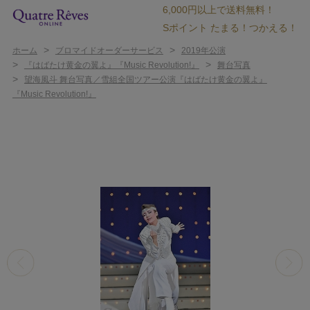
6,000円以上で送料無料！
Sポイント たまる！つかえる！
>
>
ホーム
ブロマイドオーダーサービス
2019年公演
>
>
『はばたけ黄金の翼よ』『Music Revolution!』
舞台写真
>
望海風斗 舞台写真／雪組全国ツアー公演『はばたけ黄金の翼よ』
『Music Revolution!』