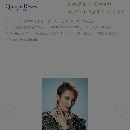
6,000円以上で送料無料！
Sポイント たまる！つかえる！
>
>
ホーム
ブロマイドオーダーサービス
2019年公演
>
>
『はばたけ黄金の翼よ』『Music Revolution!』
スチール写真
>
望海風斗 スチール写真／雪組全国ツアー公演『はばたけ黄金の翼よ』
『Music Revolution!』