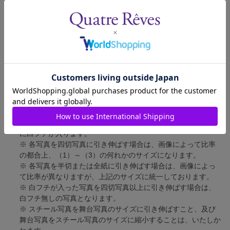
舞台写真
短辺 127mm × 長辺 178mm
四切写真（1）
短辺 217mm × 長辺 305mm
四切写真（2）
短辺 213mm × 長辺 305mm
四切写真（3）
短辺 254mm × 長辺 305mm
半切写真
短辺 305mm × 長辺 432mm
全紙写真
短辺 402mm × 長辺 559mm
写真のサイズにつきまして、下記の件も併せてご了承ください。
※ 宝塚大劇場および新人公演の舞台写真につきましては、4辺
に白フチが入ります。
※ 各写真を四切写真に引き伸ばす場合は、画像によって比率
の都合上、（1）～（3）の何れかのサイズになります。
※ 各写真を半切または全紙に引き伸ばす場合は、画像によっ
て比率が異なりますが、上記のサイズに統一しております。
※ 白フチが入った写真を四切写真以上に引き伸ばす場合は、
白フチ無しの写真となります。
※ スチール写真を舞台写真のサイズに引き伸ばすこと、及び
舞台写真をスチール写真のサイズに縮小することは、いたしか