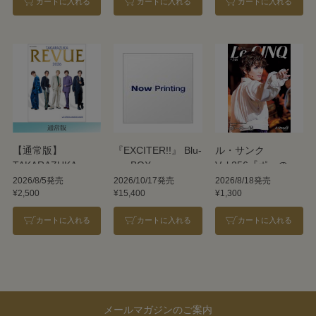
カートに入れる
カートに入れる
カートに入れる
【通常版】
『EXCITER!!』 Blu-
ル・サンク
TAKARAZUKA
ray BOX
Vol.256『ポーの一
REVUE 2026
族』＜雪組＞
2026/8/5発売
2026/10/17発売
2026/8/18発売
¥2,500
¥15,400
¥1,300
カートに入れる
カートに入れる
カートに入れる
メールマガジンのご案内