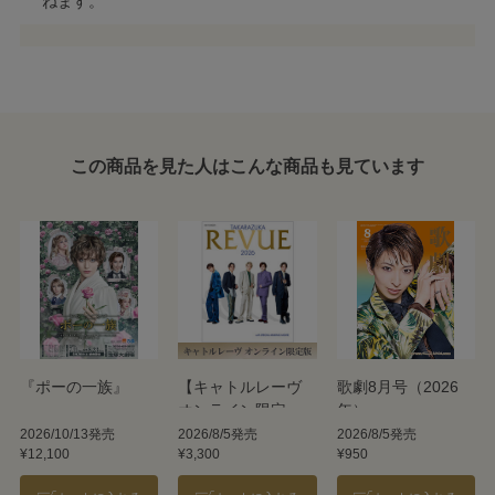
ねます。
この商品を見た人はこんな商品も見ています
『ポーの一族』
【キャトルレーヴ
歌劇8月号（2026
オンライン限定
年）
版】TAKARAZUKA
2026/10/13発売
2026/8/5発売
2026/8/5発売
¥12,100
¥3,300
¥950
REVUE 2026