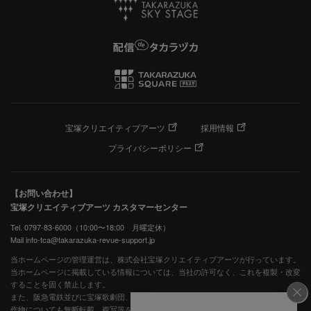
宝塚クリエイティブアーツ
採用情報
プライバシーポリシー
【お問い合わせ】
宝塚クリエイティブアーツ カスタマーセンター
Tel. 0797-83-6000（10:00〜18:00 月曜定休）
Mail info-tca@takarazuka-revue-support.jp
当ホームページの管理運営は、株式会社宝塚クリエイティブアーツが行っています。
当ホームページに掲載している情報については、当社の許可なく、これを複製・改変
することを固く禁止します。
また、阪急電鉄並びに宝塚歌劇団、宝塚クリエイティブアーツの出版物ほか写真等著
作物についても無断転載、複写等を禁じます。