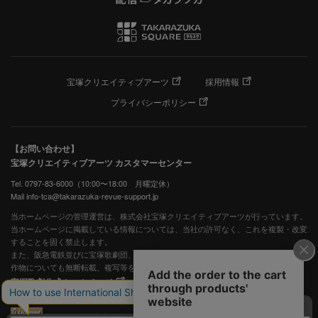
宝塚クリエイティブアーツ
採用情報
プライバシーポリシー
【お問い合わせ】
宝塚クリエイティブアーツ カスタマーセンター
Tel. 0797-83-6000（10:00〜18:00 月曜定休）
Mail info-tca@takarazuka-revue-support.jp
当ホームページの管理運営は、株式会社宝塚クリエイティブアーツが行っています。
当ホームページに掲載している情報については、当社の許可なく、これを複製・改変
することを固く禁止します。
また、阪急電鉄並びに宝塚歌劇団、宝塚クリエイティブアーツの出版物ほか写真等著
作物についても無断転載、複写等を禁じます。
宝塚歌劇公式ホームページ
JASRAC許諾番号：S0507081515