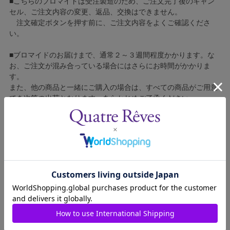
■こちらのブロマイドは受注製造のため、ご注文完了後のキャン
セル、ご注文内容の変更、返品、交換はできません。
注文確定ボタンを押す前に、ご注文内容をよくご確認くださ
い。
■ブロマイドのお届けまで、通常２～３週間程度かかります。な
お、ご注文が混み合っている場合にはさらにお時間がかかりま
す。
また、他の商品と一緒にご購入の場合は、すべての商品がご用意
でき次第の出荷となります。あらかじめご了承ください。
■コンビニ決済をご利用の場合はご入金確認後の製造となりま
す。
■ブロマイドの個包装はしておりません。
■ブロマイドに不良がございましたら、良品と交換いたしますの
で、お手数ですが弊社カスタマーセンターへご連絡ください。