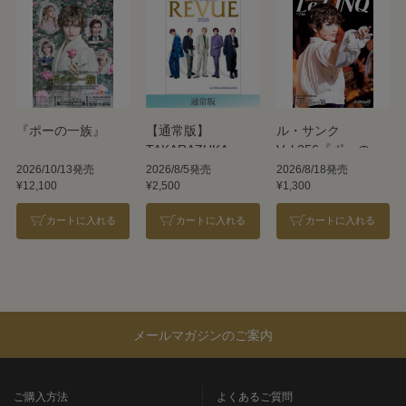
『ポーの一族』
【通常版】
ル・サンク
TAKARAZUKA
Vol.256『ポーの一
REVUE 2026
族』＜雪組＞
2026/10/13発売
2026/8/5発売
2026/8/18発売
¥12,100
¥2,500
¥1,300
カートに入れる
カートに入れる
カートに入れる
メールマガジンのご案内
ご購入方法
よくあるご質問