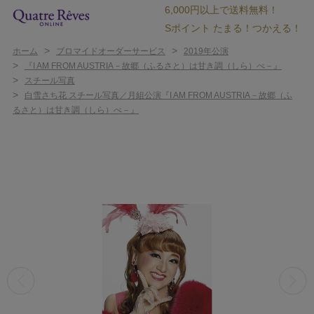
6,000円以上で送料無料！
Sポイント たまる！つかえる！
>
>
ホーム
ブロマイドオーダーサービス
2019年公演
>
『I AM FROM AUSTRIA－故郷（ふるさと）は甘き調（しら）べ－』
>
スチール写真
>
白雪さち花 スチール写真／月組公演『I AM FROM AUSTRIA－故郷（ふ
るさと）は甘き調（しら）べ－』