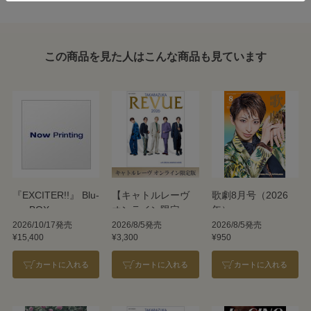
この商品を見た人はこんな商品も見ています
『EXCITER!!』 Blu-
【キャトルレーヴ
歌劇8月号（2026
ray BOX
オンライン限定
年）
版】TAKARAZUKA
2026/10/17発売
2026/8/5発売
2026/8/5発売
¥15,400
¥3,300
¥950
REVUE 2026
カートに入れる
カートに入れる
カートに入れる