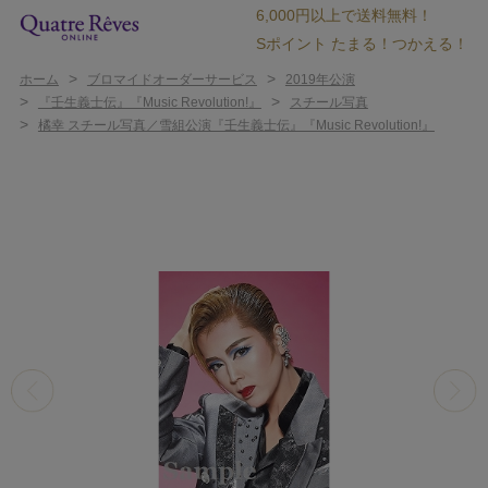
6,000円以上で送料無料！
Sポイント たまる！つかえる！
>
>
ホーム
ブロマイドオーダーサービス
2019年公演
>
>
『壬生義士伝』『Music Revolution!』
スチール写真
>
橘幸 スチール写真／雪組公演『壬生義士伝』『Music Revolution!』