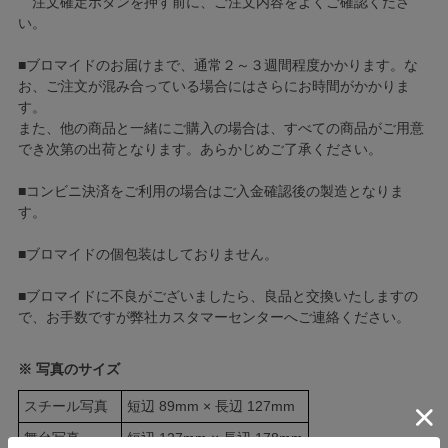
注文確定ボタンを押す前に、ご注文内容をよくご確認くださ
い。
■ブロマイドのお届けまで、通常２～３週間程度かかります。な
お、ご注文が混み合っている場合にはさらにお時間がかかりま
す。
また、他の商品と一緒にご購入の場合は、すべての商品がご用意
でき次第の出荷となります。あらかじめご了承ください。
■コンビニ決済をご利用の場合はご入金確認後の製造となりま
す。
■ブロマイドの個包装はしておりません。
■ブロマイドに不良がございましたら、良品と交換いたしますの
で、お手数ですが弊社カスタマーセンターへご連絡ください。
※ 写真のサイズ
スチール写真
短辺 89mm × 長辺 127mm
舞台写真
短辺 127mm × 長辺 178mm