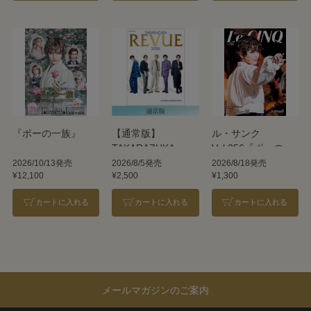
『ポーの一族』
【通常版】
ル・サンク
TAKARAZUKA
Vol.256『ポーの一
REVUE 2026
族』＜雪組＞
2026/10/13発売
2026/8/5発売
2026/8/18発売
¥12,100
¥2,500
¥1,300
カートに入れる
カートに入れる
カートに入れる
メールマガジンのご案内