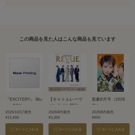
この商品を見た人はこんな商品も見ています
『EXCITER!!』 Blu-
【キャトルレーヴ
歌劇8月号（2026
ray BOX
オンライン限定
年）
版】TAKARAZUKA
2026/10/17発売
2026/8/5発売
2026/8/5発売
¥15,400
¥3,300
¥950
REVUE 2026
カートに入れる
カートに入れる
カートに入れる