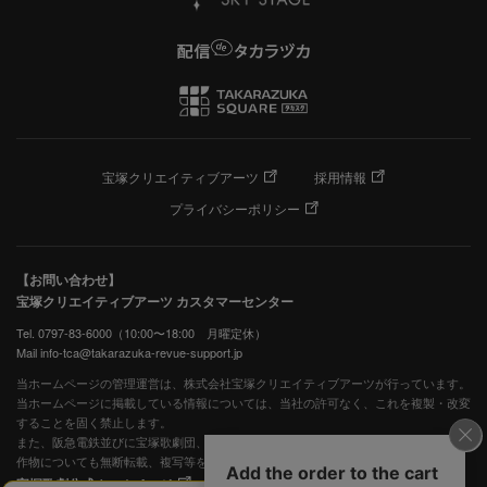
宝塚クリエイティブアーツ
採用情報
プライバシーポリシー
【お問い合わせ】
宝塚クリエイティブアーツ カスタマーセンター
Tel. 0797-83-6000（10:00〜18:00 月曜定休）
Mail info-tca@takarazuka-revue-support.jp
当ホームページの管理運営は、株式会社宝塚クリエイティブアーツが行っています。
当ホームページに掲載している情報については、当社の許可なく、これを複製・改変
することを固く禁止します。
また、阪急電鉄並びに宝塚歌劇団、宝塚クリエイティブアーツの出版物ほか写真等著
作物についても無断転載、複写等を禁じます。
宝塚歌劇公式ホームページ