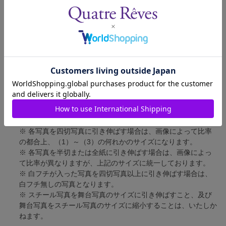
四切写真（1）
短辺 217mm × 長辺 305mm
四切写真（2）
短辺 213mm × 長辺 305mm
四切写真（3）
短辺 254mm × 長辺 305mm
半切写真
短辺 305mm × 長辺 432mm
全紙写真
短辺 402mm × 長辺 559mm
写真のサイズにつきまして、下記の件も併せてご了承ください。
※ 宝塚大劇場および新人公演の舞台写真につきましては、4辺
に白フチが入ります。
※ 各写真を四切写真に引き伸ばす場合は、画像によって比率
の都合上、（1）～（3）の何れかのサイズになります。
※ 各写真を半切または全紙に引き伸ばす場合は、画像によっ
て比率が異なりますが、上記のサイズに統一しております。
※ 白フチが入った写真を四切写真以上に引き伸ばす場合は、
白フチ無しの写真となります。
※ スチール写真を舞台写真のサイズに引き伸ばすこと、及び
舞台写真をスチール写真のサイズに縮小することは、いたしか
ねます。