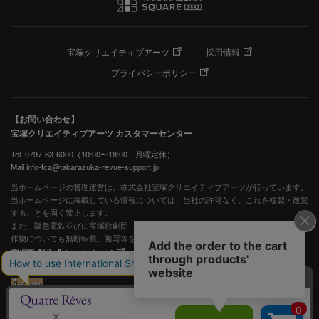
宝塚クリエイティブアーツ
採用情報
プライバシーポリシー
【お問い合わせ】
宝塚クリエイティブアーツ カスタマーセンター
Tel. 0797-83-6000（10:00〜18:00 月曜定休）
Mail info-tca@takarazuka-revue-support.jp
当ホームページの管理運営は、株式会社宝塚クリエイティブアーツが行っています。
当ホームページに掲載している情報については、当社の許可なく、これを複製・改変
することを固く禁止します。
また、阪急電鉄並びに宝塚歌劇団、宝塚クリエイティブアーツの出版物ほか写真等著
作物についても無断転載、複写等を禁じます。
宝塚歌劇公式ホームページ
JASRAC許諾番号：S0507081515
JASRAC許諾番号：9009941002Y45040