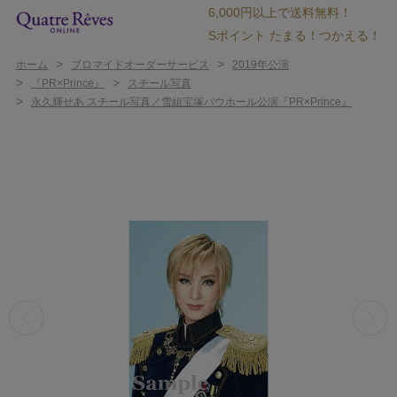
6,000円以上で送料無料！
Sポイント たまる！つかえる！
>
>
ホーム
ブロマイドオーダーサービス
2019年公演
>
>
『PR×Prince』
スチール写真
>
永久輝せあ スチール写真／雪組宝塚バウホール公演『PR×Prince』