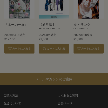
『ポーの一族』
【通常版】
ル・サンク
TAKARAZUKA
Vol.256『ポーの一
REVUE 2026
族』＜雪組＞
2026/10/13発売
2026/8/5発売
2026/8/18発売
¥12,100
¥2,500
¥1,300
カートに入れる
カートに入れる
カートに入れる
メールマガジンのご案内
ご購入方法
よくあるご質問
配送について
会員ページ