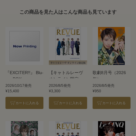
この商品を見た人はこんな商品も見ています
『EXCITER!!』 Blu-
【キャトルレーヴ
歌劇8月号（2026
ray BOX
オンライン限定
年）
版】TAKARAZUKA
2026/10/17発売
2026/8/5発売
2026/8/5発売
¥15,400
¥3,300
¥950
REVUE 2026
カートに入れる
カートに入れる
カートに入れる