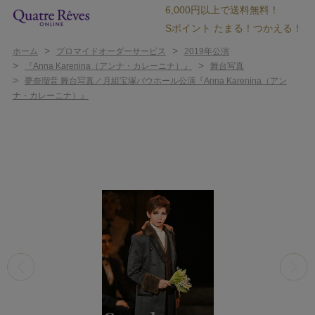
6,000円以上で送料無料！
Sポイント たまる！つかえる！
>
>
ホーム
ブロマイドオーダーサービス
2019年公演
>
>
『Anna Karenina（アンナ・カレーニナ）』
舞台写真
>
夢奈瑠音 舞台写真／月組宝塚バウホール公演『Anna Karenina（アン
ナ・カレーニナ）』