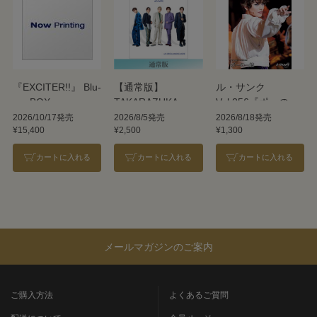
『EXCITER!!』 Blu-
【通常版】
ル・サンク
ray BOX
TAKARAZUKA
Vol.256『ポーの一
REVUE 2026
族』＜雪組＞
2026/10/17発売
2026/8/5発売
2026/8/18発売
¥15,400
¥2,500
¥1,300
カートに入れる
カートに入れる
カートに入れる
メールマガジンのご案内
ご購入方法
よくあるご質問