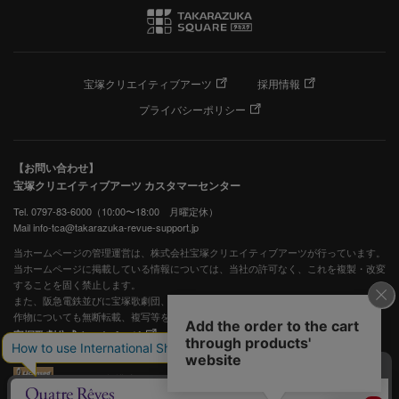
宝塚クリエイティブアーツ
採用情報
プライバシーポリシー
【お問い合わせ】
宝塚クリエイティブアーツ カスタマーセンター
Tel. 0797-83-6000（10:00〜18:00 月曜定休）
Mail info-tca@takarazuka-revue-support.jp
当ホームページの管理運営は、株式会社宝塚クリエイティブアーツが行っています。
当ホームページに掲載している情報については、当社の許可なく、これを複製・改変
することを固く禁止します。
また、阪急電鉄並びに宝塚歌劇団、宝塚クリエイティブアーツの出版物ほか写真等著
作物についても無断転載、複写等を禁じます。
宝塚歌劇公式ホームページ
JASRAC許諾番号：S0507081515
JASRAC許諾番号：9009941002Y45040