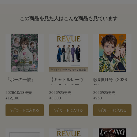
この商品を見た人はこんな商品も見ています
『ポーの一族』
【キャトルレーヴ
歌劇8月号（2026
オンライン限定
年）
版】TAKARAZUKA
2026/10/13発売
2026/8/5発売
2026/8/5発売
¥12,100
¥3,300
¥950
REVUE 2026
カートに入れる
カートに入れる
カートに入れる