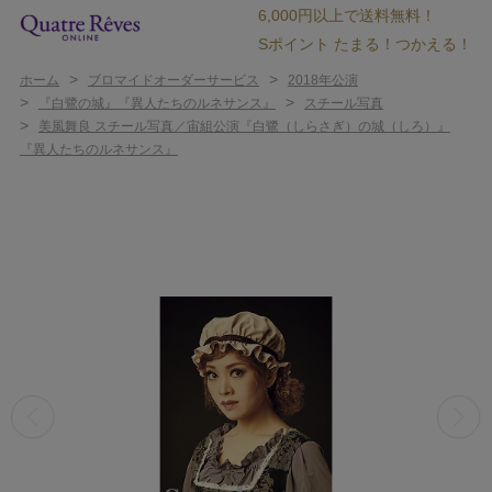
6,000円以上で送料無料！
Sポイント たまる！つかえる！
>
>
ホーム
ブロマイドオーダーサービス
2018年公演
>
>
『白鷺の城』『異人たちのルネサンス』
スチール写真
>
美風舞良 スチール写真／宙組公演『白鷺（しらさぎ）の城（しろ）』
『異人たちのルネサンス』