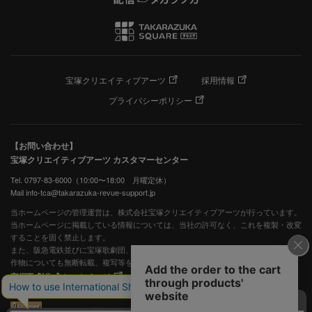
宝塚クリエイティブアーツ
採用情報
プライバシーポリシー
【お問い合わせ】
宝塚クリエイティブアーツ カスタマーセンター
Tel. 0797-83-6000（10:00〜18:00 月曜定休）
Mail info-tca@takarazuka-revue-support.jp
当ホームページの管理運営は、株式会社宝塚クリエイティブアーツが行っています。
当ホームページに掲載している情報については、当社の許可なく、これを複製・改変
することを固く禁止します。
また、阪急電鉄並びに宝塚歌劇団、宝塚クリエイティブアーツの出版物ほか写真等著
作物についても無断転載、複写等を禁じます。
宝塚歌劇公式ホームページ
JASRAC許諾番号：S0507081515