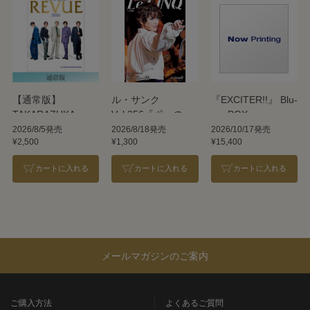
【通常版】
ル・サンク
『EXCITER!!』 Blu-
TAKARAZUKA
Vol.256『ポーの一
ray BOX
REVUE 2026
族』＜雪組＞
2026/8/5発売
2026/8/18発売
2026/10/17発売
¥2,500
¥1,300
¥15,400
カートに入れる
カートに入れる
カートに入れる
メールマガジンのご案内
ご購入方法
よくあるご質問