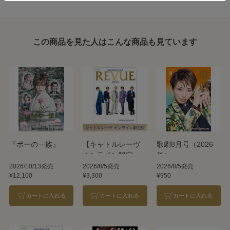
この商品を見た人はこんな商品も見ています
『ポーの一族』
【キャトルレーヴ
歌劇8月号（2026
オンライン限定
年）
版】TAKARAZUKA
2026/10/13発売
2026/8/5発売
2026/8/5発売
¥12,100
¥3,300
¥950
REVUE 2026
カートに入れる
カートに入れる
カートに入れる