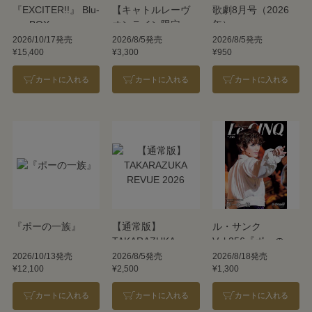
『EXCITER!!』 Blu-
【キャトルレーヴ
歌劇8月号（2026
ray BOX
オンライン限定
年）
版】TAKARAZUKA
2026/10/17発売
2026/8/5発売
2026/8/5発売
¥15,400
¥3,300
¥950
REVUE 2026
カートに入れる
カートに入れる
カートに入れる
『ポーの一族』
【通常版】
ル・サンク
TAKARAZUKA
Vol.256『ポーの一
REVUE 2026
族』＜雪組＞
2026/10/13発売
2026/8/5発売
2026/8/18発売
¥12,100
¥2,500
¥1,300
カートに入れる
カートに入れる
カートに入れる