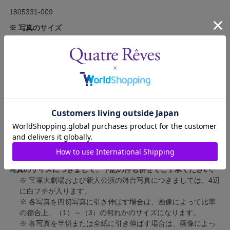
1805331-009
※ 写真のサイズ
スチール写真
短辺 89mm × 長辺 127mm
舞台写真
短辺 127mm × 長辺 178mm
四切写真（1）
短辺 217mm × 長辺 305mm
四切写真（2）
短辺 213mm × 長辺 305mm
四切写真（3）
短辺 254mm × 長辺 305mm
半切写真
短辺 305mm × 長辺 432mm
全紙写真
短辺 402mm × 長辺 559mm
写真のサイズにつきまして、下記の件も併せてご了承ください。
※ 宝塚大劇場および新人公演の舞台写真につきましては、4辺
に白フチが入ります。
※ 各写真を四切写真に引き伸ばす場合は、画像によって比率
の都合上、（1）～（3）の何れかのサイズになります。
※ 各写真を半切または全紙に引き伸ばす場合は、画像によっ