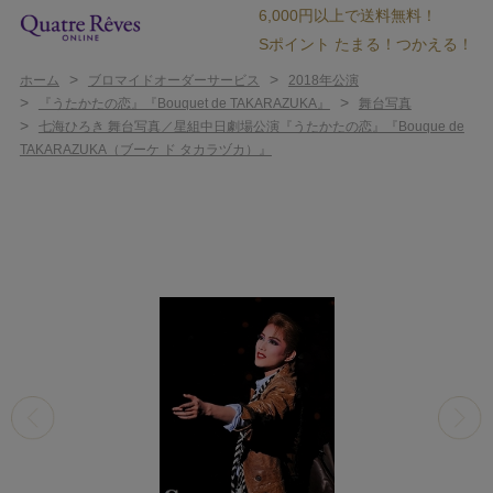
6,000円以上で送料無料！
Sポイント たまる！つかえる！
>
>
ホーム
ブロマイドオーダーサービス
2018年公演
>
>
『うたかたの恋』『Bouquet de TAKARAZUKA』
舞台写真
>
七海ひろき 舞台写真／星組中日劇場公演『うたかたの恋』『Bouque de
TAKARAZUKA（ブーケ ド タカラヅカ）』