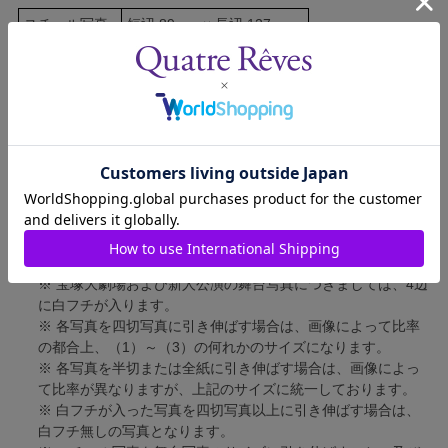
スチール写真
短辺 89mm × 長辺 127mm
舞台写真
短辺 127mm × 長辺 178mm
四切写真（1）
短辺 217mm × 長辺 305mm
四切写真（2）
短辺 213mm × 長辺 305mm
四切写真（3）
短辺 254mm × 長辺 305mm
半切写真
短辺 305mm × 長辺 432mm
全紙写真
短辺 402mm × 長辺 559mm
写真のサイズにつきまして、下記の件も併せてご了承ください。
※ 宝塚大劇場および新人公演の舞台写真につきましては、4辺
に白フチが入ります。
※ 各写真を四切写真に引き伸ばす場合は、画像によって比率
の都合上、（1）～（3）の何れかのサイズになります。
※ 各写真を半切または全紙に引き伸ばす場合は、画像によっ
て比率が異なりますが、上記のサイズに統一しております。
※ 白フチが入った写真を四切写真以上に引き伸ばす場合は、
白フチ無しの写真となります。