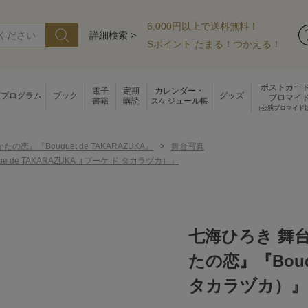
6,000円以上で送料無料！
詳細検索 >
Sポイント たまる！つかえる！
ポストカー
電子
定期
カレンダー・
演プログラム
ブック
グッズ
ブロマイ
書籍
購読
スケジュール帳
（公演ブロマイド
>
たの恋』『Bouquet de TAKARAZUKA』
舞台写真
de TAKARAZUKA（ブーケ ド タカラヅカ）』
七海ひろき 舞
たの恋』『Bouq
タカラヅカ）』