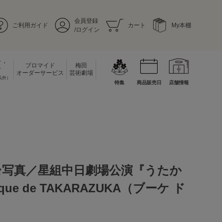
会員登録
ご利用ガイド
カート
My本棚
/ログイン
ド・
ブロマイド
梅田
ド
オーダーサービス
芸術劇場
以外）
特集
商品販売日
店舗情報
台写真／星組中日劇場公演『うたか
ue de TAKARAZUKA（ブーケ ド