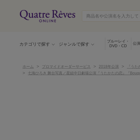
ブルーレイ・
公
カテゴリで探す
ジャンルで探す
DVD・CD
>
>
>
ホーム
ブロマイドオーダーサービス
2018年公演
『うたか
>
七海ひろき 舞台写真／星組中日劇場公演『うたかたの恋』『Bouque 