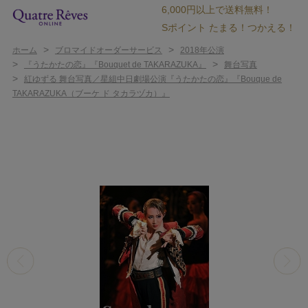
6,000円以上で送料無料！
Sポイント たまる！つかえる！
>
>
ホーム
ブロマイドオーダーサービス
2018年公演
>
>
『うたかたの恋』『Bouquet de TAKARAZUKA』
舞台写真
>
紅ゆずる 舞台写真／星組中日劇場公演『うたかたの恋』『Bouque de
TAKARAZUKA（ブーケ ド タカラヅカ）』