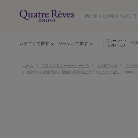
ブルーレイ・
公
カテゴリで探す
ジャンルで探す
DVD・CD
>
>
>
ホーム
ブロマイドオーダーサービス
2018年公演
『うたか
>
紅ゆずる 舞台写真／星組中日劇場公演『うたかたの恋』『Bouque de