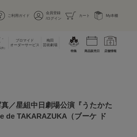
会員登録
ご利用ガイド
カート
My本棚
/ログイン
ド・
ブロマイド
梅田
ド
オーダーサービス
芸術劇場
以外）
特集
商品販売日
店舗情報
写真／星組中日劇場公演『うたかた
e de TAKARAZUKA（ブーケ ド