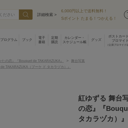
6,000円以上で送料無料！
詳細検索 >
Sポイント たまる！つかえる！
ポストカー
電子
定期
カレンダー・
演プログラム
ブック
グッズ
ブロマイ
書籍
購読
スケジュール帳
（公演ブロマイド
>
たの恋』『Bouquet de TAKARAZUKA』
舞台写真
 TAKARAZUKA（ブーケ ド タカラヅカ）』
紅ゆずる 舞台
の恋』『Bouqu
タカラヅカ）』