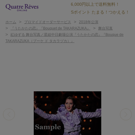
6,000円以上で送料無料！
Sポイント たまる！つかえる！
>
>
ホーム
ブロマイドオーダーサービス
2018年公演
>
>
『うたかたの恋』『Bouquet de TAKARAZUKA』
舞台写真
>
紅ゆずる 舞台写真／星組中日劇場公演『うたかたの恋』『Bouque de
TAKARAZUKA（ブーケ ド タカラヅカ）』