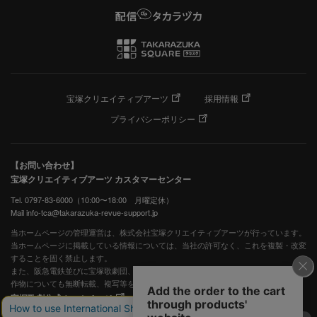
宝塚クリエイティブアーツ
採用情報
プライバシーポリシー
【お問い合わせ】
宝塚クリエイティブアーツ カスタマーセンター
Tel. 0797-83-6000（10:00〜18:00 月曜定休）
Mail info-tca@takarazuka-revue-support.jp
当ホームページの管理運営は、株式会社宝塚クリエイティブアーツが行っています。
当ホームページに掲載している情報については、当社の許可なく、これを複製・改変
することを固く禁止します。
また、阪急電鉄並びに宝塚歌劇団、宝塚クリエイティブアーツの出版物ほか写真等著
作物についても無断転載、複写等を禁じます。
宝塚歌劇公式ホームページ