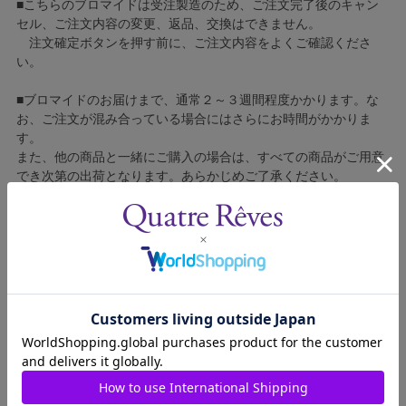
■こちらのブロマイドは受注製造のため、ご注文完了後のキャン
セル、ご注文内容の変更、返品、交換はできません。
注文確定ボタンを押す前に、ご注文内容をよくご確認くださ
い。
■ブロマイドのお届けまで、通常２～３週間程度かかります。な
お、ご注文が混み合っている場合にはさらにお時間がかかりま
す。
また、他の商品と一緒にご購入の場合は、すべての商品がご用意
でき次第の出荷となります。あらかじめご了承ください。
■コンビニ決済をご利用の場合はご入金確認後の製造となりま
す。
■ブロマイドの個包装はしておりません。
■ブロマイドに不良がございましたら、良品と交換いたしますの
で、お手数ですが弊社カスタマーセンターへご連絡ください。
1802324-012