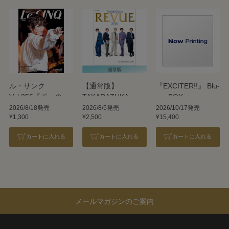
ル・サンク
【通常版】
『EXCITER!!』 Blu-
Vol.256『ポーの一
TAKARAZUKA
ray BOX
族』＜雪組＞
REVUE 2026
2026/8/18発売
2026/8/5発売
2026/10/17発売
¥1,300
¥2,500
¥15,400
カートに入れる
カートに入れる
カートに入れる
メールマガジンのご案内