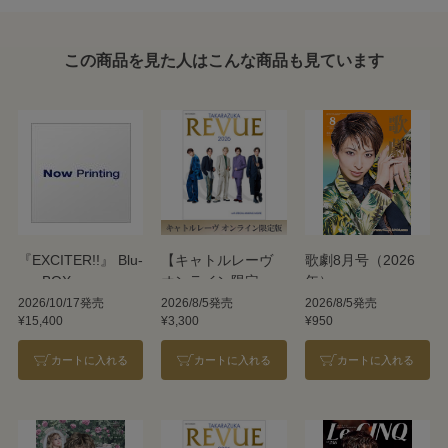
この商品を見た人はこんな商品も見ています
『EXCITER!!』 Blu-
【キャトルレーヴ
歌劇8月号（2026
ray BOX
オンライン限定
年）
版】TAKARAZUKA
2026/10/17発売
2026/8/5発売
2026/8/5発売
¥15,400
¥3,300
¥950
REVUE 2026
カートに入れる
カートに入れる
カートに入れる