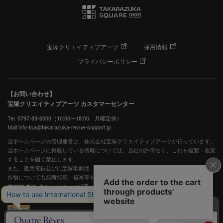
宝塚クリエイティブアーツ
採用情報
プライバシーポリシー
【お問い合わせ】
宝塚クリエイティブアーツ カスタマーセンター
Tel. 0797-83-6000（10:00〜18:00 月曜定休）
Mail info-tca@takarazuka-revue-support.jp
当ホームページの管理運営は、株式会社宝塚クリエイティブアーツが行っています。
当ホームページに掲載している情報については、当社の許可なく、これを複製・改変
することを固く禁止します。
また、阪急電鉄並びに宝塚歌劇団、宝塚クリエイティブアーツの出版物ほか写真等著
作物についても無断転載、複写等を禁じます。
宝塚歌劇公式ホームページ
JASRAC許諾番号：S0507081515
JASRAC許諾番号：9009941002Y45040