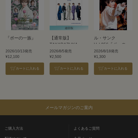
『ポーの一族』
【通常版】
ル・サンク
TAKARAZUKA
Vol.256『ポーの一
REVUE 2026
族』＜雪組＞
2026/10/13発売
2026/8/5発売
2026/8/18発売
¥12,100
¥2,500
¥1,300
カートに入れる
カートに入れる
カートに入れる
メールマガジンのご案内
ご購入方法
よくあるご質問