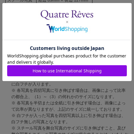
舞台写真
短辺 127mm × 長辺 178mm
四切写真（1）
短辺 217mm × 長辺 305mm
四切写真（2）
短辺 213mm × 長辺 305mm
四切写真（3）
短辺 254mm × 長辺 305mm
半切写真
短辺 305mm × 長辺 432mm
全紙写真
短辺 402mm × 長辺 559mm
写真のサイズにつきまして、下記の件も併せてご了承ください。
※ 宝塚大劇場および新人公演の舞台写真につきましては、4辺
に白フチが入ります。
※ 各写真を四切写真に引き伸ばす場合は、画像によって比率
の都合上、（1）～（3）の何れかのサイズになります。
※ 各写真を半切または全紙に引き伸ばす場合は、画像によっ
て比率が異なりますが、上記のサイズに統一しております。
※ 白フチが入った写真を四切写真以上に引き伸ばす場合は、
白フチ無しの写真となります。
※ スチール写真を舞台写真のサイズに引き伸ばすこと、及び