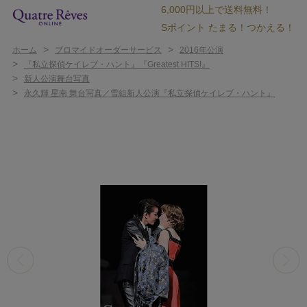
6,000円以上で送料無料！
Sポイント たまる！つかえる！
>
>
ホーム
ブロマイドオーダーサービス
2016年公演
>
『私立探偵ケイレブ・ハント』『Greatest HITS!』
>
新人公演舞台写真
>
永久輝 星南 舞台写真／雪組新人公演『私立探偵ケイレブ・ハント』