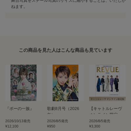
舞台写真をスチール写真のサイズに縮小することは、いたしか
ねます。
この商品を見た人はこんな商品も見ています
『ポーの一族』
歌劇8月号（2026
【キャトルレーヴ
年）
オンライン限定
版】TAKARAZUKA
2026/10/13発売
2026/8/5発売
2026/8/5発売
¥12,100
¥950
¥3,300
REVUE 2026