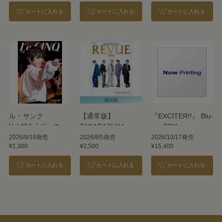
カートに入れる
カートに入れる
カートに入れる
ル・サンク
【通常版】
『EXCITER!!』 Blu-
Vol.256『ポーの一
TAKARAZUKA
ray BOX
族』＜雪組＞
REVUE 2026
2026/8/18発売
2026/8/5発売
2026/10/17発売
¥1,300
¥2,500
¥15,400
カートに入れる
カートに入れる
カートに入れる