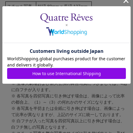
スチール写真
短辺 89mm × 長辺 127mm
舞台写真
短辺 127mm × 長辺 178mm
四切写真（1）
短辺 217mm × 長辺 305mm
四切写真（2）
短辺 213mm × 長辺 305mm
四切写真（3）
短辺 254mm × 長辺 305mm
半切写真
短辺 305mm × 長辺 432mm
全紙写真
短辺 402mm × 長辺 559mm
写真のサイズにつきまして、下記の件も併せてご了承ください。
※ 宝塚大劇場および新人公演の舞台写真につきましては、4辺
に白フチが入ります。
※ 各写真を四切写真に引き伸ばす場合は、画像によって比率
の都合上、（1）～（3）の何れかのサイズになります。
※ 各写真を半切または全紙に引き伸ばす場合は、画像によっ
て比率が異なりますが、上記のサイズに統一しております。
※ 白フチが入った写真を四切写真以上に引き伸ばす場合は、
白フチ無しの写真となります。