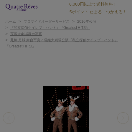
6,000円以上で送料無料！
Sポイント たまる！つかえる！
>
>
ホーム
ブロマイドオーダーサービス
2016年公演
>
『私立探偵ケイレブ・ハント』『Greatest HITS!』
>
宝塚大劇場舞台写真
>
鳳翔 月城 舞台写真／雪組大劇場公演『私立探偵ケイレブ・ハント』
『Greatest HITS!』