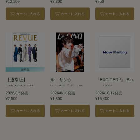
¥12,100
¥3,300
¥950
REVUE 2026
カートに入れる
カートに入れる
カートに入れる
【通常版】
ル・サンク
『EXCITER!!』 Blu-
TAKARAZUKA
Vol.256『ポーの一
ray BOX
REVUE 2026
族』＜雪組＞
2026/8/5発売
2026/8/18発売
2026/10/17発売
¥2,500
¥1,300
¥15,400
カートに入れる
カートに入れる
カートに入れる