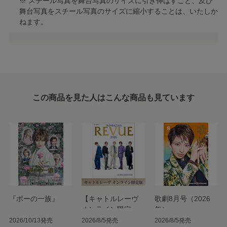
※ スチール写真を舞台写真のサイズに引き伸ばすこと、及び
舞台写真をスチール写真のサイズに縮小することは、いたしか
ねます。
この商品を見た人はこんな商品も見ています
『ポーの一族』
【キャトルレーヴ
歌劇8月号（2026
オンライン限定
年）
版】TAKARAZUKA
2026/10/13発売
2026/8/5発売
2026/8/5発売