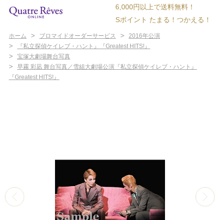
6,000円以上で送料無料！
Sポイント たまる！つかえる！
>
>
ホーム
ブロマイドオーダーサービス
2016年公演
>
『私立探偵ケイレブ・ハント』『Greatest HITS!』
>
宝塚大劇場舞台写真
>
早霧 彩凪 舞台写真／雪組大劇場公演『私立探偵ケイレブ・ハント』
『Greatest HITS!』