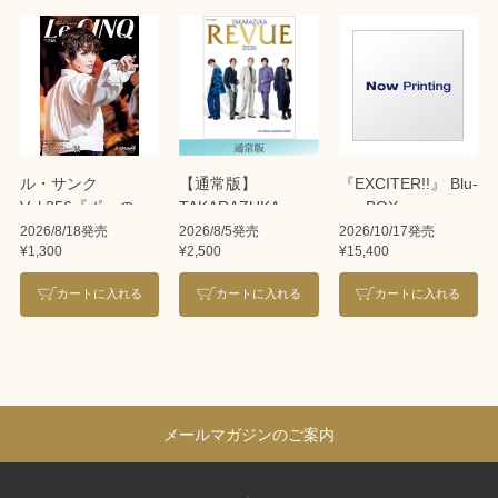
ル・サンク
【通常版】
『EXCITER!!』 Blu-
Vol.256『ポーの一
TAKARAZUKA
ray BOX
族』＜雪組＞
REVUE 2026
2026/8/18発売
2026/8/5発売
2026/10/17発売
¥1,300
¥2,500
¥15,400
カートに入れる
カートに入れる
カートに入れる
メールマガジンのご案内