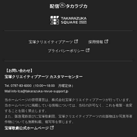
宝塚クリエイティブアーツ
採用情報
プライバシーポリシー
【お問い合わせ】
宝塚クリエイティブアーツ カスタマーセンター
Tel. 0797-83-6000（10:00〜18:00 月曜定休）
Mail info-tca@takarazuka-revue-support.jp
当ホームページの管理運営は、株式会社宝塚クリエイティブアーツが行っています。
当ホームページに掲載している情報については、当社の許可なく、これを複製・改変
することを固く禁止します。
また、阪急電鉄並びに宝塚歌劇団、宝塚クリエイティブアーツの出版物ほか写真等著
作物についても無断転載、複写等を禁じます。
宝塚歌劇公式ホームページ