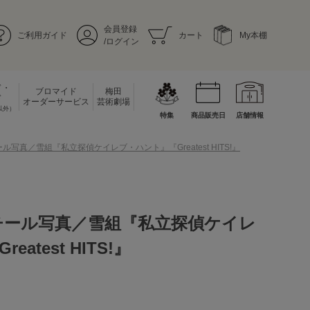
会員登録
ご利用ガイド
カート
My本棚
/ログイン
ド・
ブロマイド
梅田
ド
オーダーサービス
芸術劇場
以外）
特集
商品販売日
店舗情報
ル写真／雪組『私立探偵ケイレブ・ハント』『Greatest HITS!』
チール写真／雪組『私立探偵ケイレ
atest HITS!』