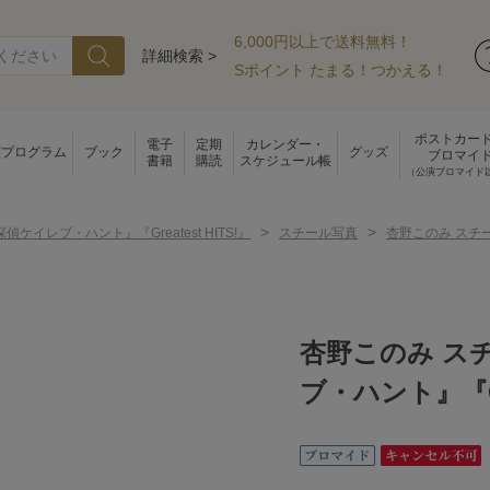
6,000円以上で送料無料！
詳細検索 >
Sポイント たまる！つかえる！
ポストカー
電子
定期
カレンダー・
演プログラム
ブック
グッズ
ブロマイ
書籍
購読
スケジュール帳
（公演ブロマイド
>
>
偵ケイレブ・ハント』『Greatest HITS!』
スチール写真
杏野このみ スチー
杏野このみ ス
ブ・ハント』『Gre