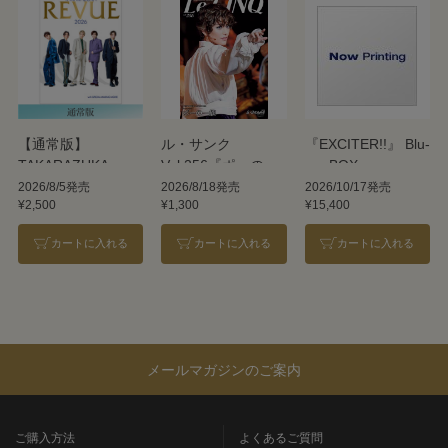
【通常版】
ル・サンク
『EXCITER!!』 Blu-
TAKARAZUKA
Vol.256『ポーの一
ray BOX
REVUE 2026
族』＜雪組＞
2026/8/5発売
2026/8/18発売
2026/10/17発売
¥2,500
¥1,300
¥15,400
カートに入れる
カートに入れる
カートに入れる
メールマガジンのご案内
ご購入方法
よくあるご質問