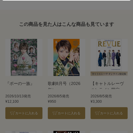
この商品を見た人はこんな商品も見ています
『ポーの一族』
歌劇8月号（2026
【キャトルレーヴ
年）
オンライン限定
版】TAKARAZUKA
2026/10/13発売
2026/8/5発売
2026/8/5発売
¥12,100
¥950
¥3,300
REVUE 2026
カートに入れる
カートに入れる
カートに入れる