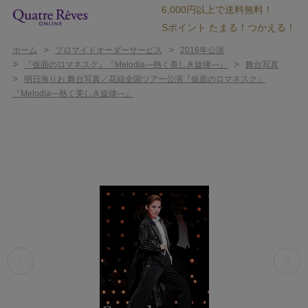
6,000円以上で送料無料！
Sポイント たまる！つかえる！
>
>
ホーム
ブロマイドオーダーサービス
2016年公演
>
>
『仮面のロマネスク』『Melodia―熱く美しき旋律―』
舞台写真
>
明日海りお 舞台写真／花組全国ツアー公演『仮面のロマネスク』
『Melodia―熱く美しき旋律―』