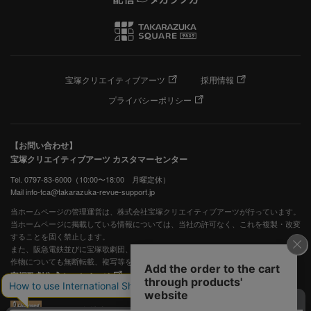
宝塚クリエイティブアーツ
採用情報
プライバシーポリシー
【お問い合わせ】
宝塚クリエイティブアーツ カスタマーセンター
Tel. 0797-83-6000（10:00〜18:00 月曜定休）
Mail info-tca@takarazuka-revue-support.jp
当ホームページの管理運営は、株式会社宝塚クリエイティブアーツが行っています。
当ホームページに掲載している情報については、当社の許可なく、これを複製・改変
することを固く禁止します。
また、阪急電鉄並びに宝塚歌劇団、宝塚クリエイティブアーツの出版物ほか写真等著
作物についても無断転載、複写等を禁じます。
宝塚歌劇公式ホームページ
JASRAC許諾番号：S0507081515