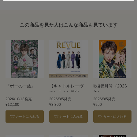
この商品を見た人はこんな商品も見ています
『ポーの一族』
【キャトルレーヴ
歌劇8月号（2026
オンライン限定
年）
版】TAKARAZUKA
2026/10/13発売
2026/8/5発売
2026/8/5発売
¥12,100
¥3,300
¥950
REVUE 2026
カートに入れる
カートに入れる
カートに入れる