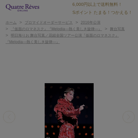
6,000円以上で送料無料！
Sポイント たまる！つかえる！
>
>
ホーム
ブロマイドオーダーサービス
2016年公演
>
>
『仮面のロマネスク』『Melodia―熱く美しき旋律―』
舞台写真
>
明日海りお 舞台写真／花組全国ツアー公演『仮面のロマネスク』
『Melodia―熱く美しき旋律―』