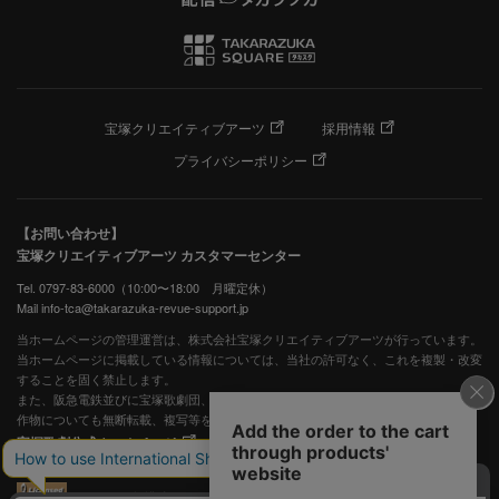
宝塚クリエイティブアーツ
採用情報
プライバシーポリシー
【お問い合わせ】
宝塚クリエイティブアーツ カスタマーセンター
Tel. 0797-83-6000（10:00〜18:00 月曜定休）
Mail info-tca@takarazuka-revue-support.jp
当ホームページの管理運営は、株式会社宝塚クリエイティブアーツが行っています。
当ホームページに掲載している情報については、当社の許可なく、これを複製・改変
することを固く禁止します。
また、阪急電鉄並びに宝塚歌劇団、宝塚クリエイティブアーツの出版物ほか写真等著
作物についても無断転載、複写等を禁じます。
宝塚歌劇公式ホームページ
JASRAC許諾番号：S0507081515