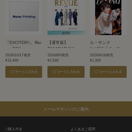
『EXCITER!!』 Blu-
【通常版】
ル・サンク
ray BOX
TAKARAZUKA
Vol.256『ポーの一
REVUE 2026
族』＜雪組＞
2026/10/17発売
2026/8/5発売
2026/8/18発売
¥15,400
¥2,500
¥1,300
カートに入れる
カートに入れる
カートに入れる
メールマガジンのご案内
ご購入方法
よくあるご質問