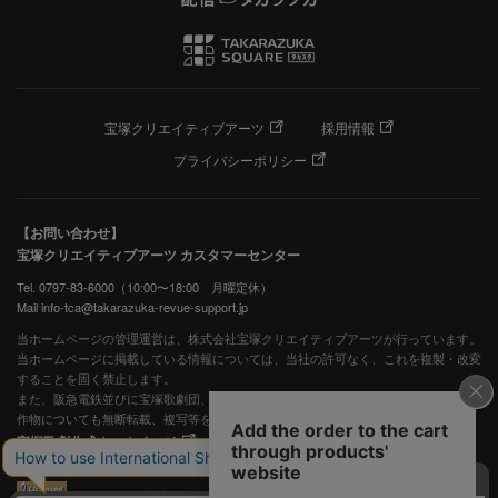
宝塚クリエイティブアーツ
採用情報
プライバシーポリシー
【お問い合わせ】
宝塚クリエイティブアーツ カスタマーセンター
Tel. 0797-83-6000（10:00〜18:00 月曜定休）
Mail info-tca@takarazuka-revue-support.jp
当ホームページの管理運営は、株式会社宝塚クリエイティブアーツが行っています。
当ホームページに掲載している情報については、当社の許可なく、これを複製・改変
することを固く禁止します。
また、阪急電鉄並びに宝塚歌劇団、宝塚クリエイティブアーツの出版物ほか写真等著
作物についても無断転載、複写等を禁じます。
宝塚歌劇公式ホームページ
JASRAC許諾番号：S0507081515