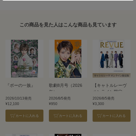
この商品を見た人はこんな商品も見ています
『ポーの一族』
歌劇8月号（2026
【キャトルレーヴ
年）
オンライン限定
版】TAKARAZUKA
2026/10/13発売
2026/8/5発売
2026/8/5発売
¥12,100
¥950
¥3,300
REVUE 2026
カートに入れる
カートに入れる
カートに入れる