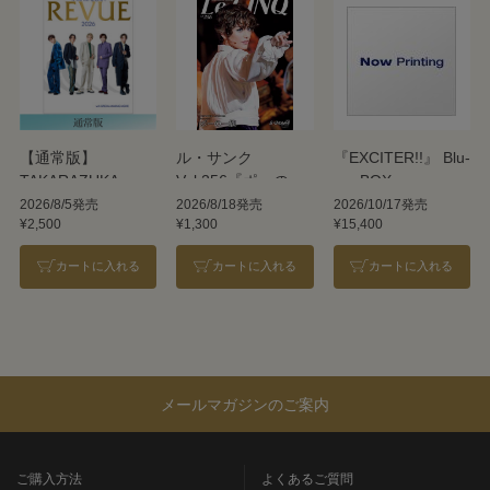
【通常版】
ル・サンク
『EXCITER!!』 Blu-
TAKARAZUKA
Vol.256『ポーの一
ray BOX
REVUE 2026
族』＜雪組＞
2026/8/5発売
2026/8/18発売
2026/10/17発売
¥2,500
¥1,300
¥15,400
カートに入れる
カートに入れる
カートに入れる
メールマガジンのご案内
ご購入方法
よくあるご質問