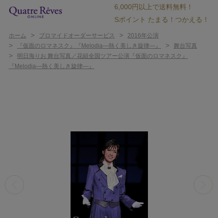
6,000円以上で送料無料！
Sポイント たまる！つかえる！
>
>
ホーム
ブロマイドオーダーサービス
2016年公演
>
>
『仮面のロマネスク』『Melodia―熱く美しき旋律―』
舞台写真
>
明日海りお 舞台写真／花組全国ツアー公演『仮面のロマネスク』
『Melodia―熱く美しき旋律―』