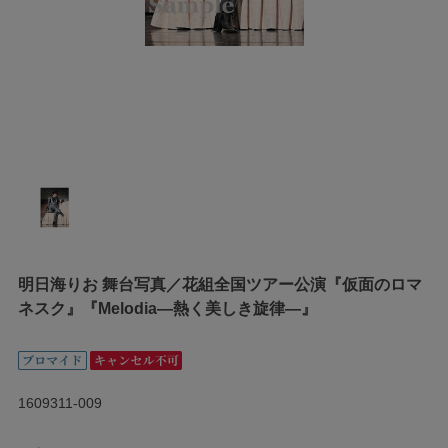
明日海りお 舞台写真／花組全国ツアー公演『仮面のロマ
ネスク』『Melodia―熱く美しき旋律―』
1609311-009