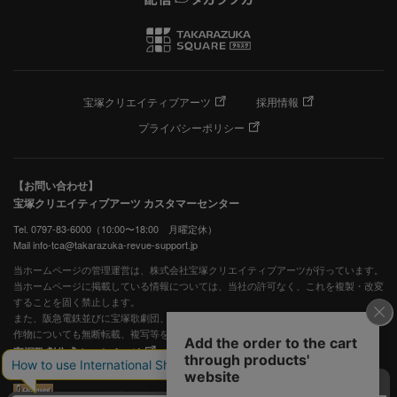
宝塚クリエイティブアーツ
採用情報
プライバシーポリシー
【お問い合わせ】
宝塚クリエイティブアーツ カスタマーセンター
Tel. 0797-83-6000（10:00〜18:00 月曜定休）
Mail info-tca@takarazuka-revue-support.jp
当ホームページの管理運営は、株式会社宝塚クリエイティブアーツが行っています。
当ホームページに掲載している情報については、当社の許可なく、これを複製・改変
することを固く禁止します。
また、阪急電鉄並びに宝塚歌劇団、宝塚クリエイティブアーツの出版物ほか写真等著
作物についても無断転載、複写等を禁じます。
宝塚歌劇公式ホームページ
JASRAC許諾番号：S0507081515