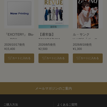
『EXCITER!!』 Blu-
【通常版】
ル・サンク
ray BOX
TAKARAZUKA
Vol.256『ポーの一
REVUE 2026
族』＜雪組＞
2026/10/17発売
2026/8/5発売
2026/8/18発売
¥15,400
¥2,500
¥1,300
カートに入れる
カートに入れる
カートに入れる
メールマガジンのご案内
ご購入方法
よくあるご質問