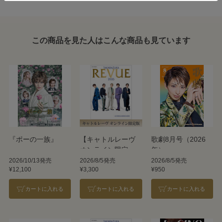
この商品を見た人はこんな商品も見ています
『ポーの一族』
【キャトルレーヴ
歌劇8月号（2026
オンライン限定
年）
版】TAKARAZUKA
2026/10/13発売
2026/8/5発売
2026/8/5発売
¥12,100
¥3,300
¥950
REVUE 2026
カートに入れる
カートに入れる
カートに入れる