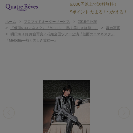
6,000円以上で送料無料！
Sポイント たまる！つかえる！
>
>
ホーム
ブロマイドオーダーサービス
2016年公演
>
>
『仮面のロマネスク』『Melodia―熱く美しき旋律―』
舞台写真
>
明日海りお 舞台写真／花組全国ツアー公演『仮面のロマネスク』
『Melodia―熱く美しき旋律―』