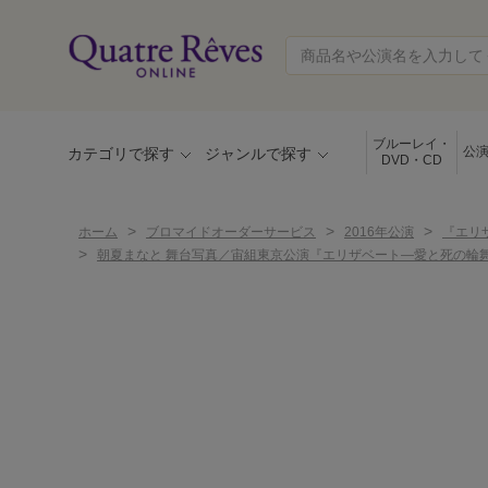
ブルーレイ・
公
カテゴリで探す
ジャンルで探す
DVD・CD
>
>
>
ホーム
ブロマイドオーダーサービス
2016年公演
『エリ
>
朝夏まなと 舞台写真／宙組東京公演『エリザベート―愛と死の輪