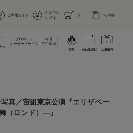
会員登録
ご利用ガイド
カート
My本棚
/ログイン
ド・
ブロマイド
梅田
ド
オーダーサービス
芸術劇場
以外）
特集
商品販売日
店舗情報
台写真／宙組東京公演『エリザベー
舞（ロンド）―』