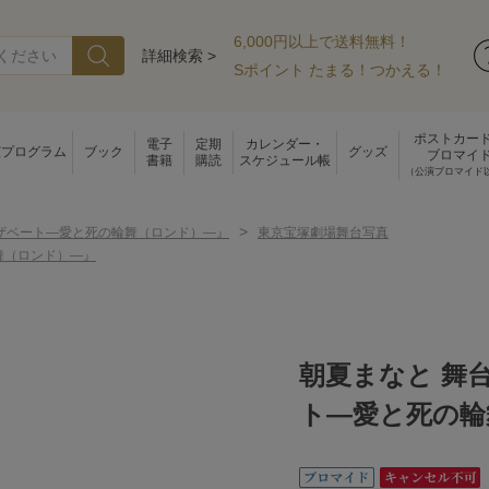
6,000円以上で送料無料！
詳細検索 >
Sポイント たまる！つかえる！
ポストカー
電子
定期
カレンダー・
演プログラム
ブック
グッズ
ブロマイ
書籍
購読
スケジュール帳
（公演ブロマイド
>
ザベート―愛と死の輪舞（ロンド）―』
東京宝塚劇場舞台写真
舞（ロンド）―』
朝夏まなと 舞
ト―愛と死の輪