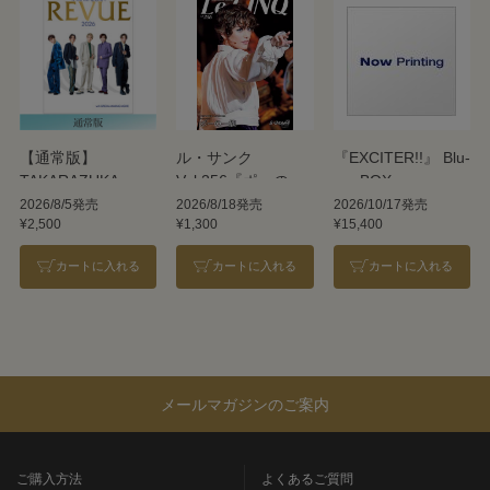
【通常版】
ル・サンク
『EXCITER!!』 Blu-
TAKARAZUKA
Vol.256『ポーの一
ray BOX
REVUE 2026
族』＜雪組＞
2026/8/5発売
2026/8/18発売
2026/10/17発売
¥2,500
¥1,300
¥15,400
カートに入れる
カートに入れる
カートに入れる
メールマガジンのご案内
ご購入方法
よくあるご質問