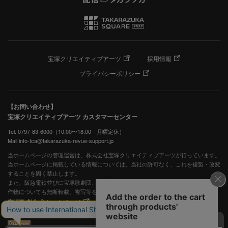
宝塚クリエイティブアーツ
採用情報
プライバシーポリシー
【お問い合わせ】
宝塚クリエイティブアーツ カスタマーセンター
Tel. 0797-83-6000（10:00〜18:00 月曜定休）
Mail info-tca@takarazuka-revue-support.jp
当ホームページの管理運営は、株式会社宝塚クリエイティブアーツが行っています。
当ホームページに掲載している情報については、当社の許可なく、これを複製・改変
することを固く禁止します。
また、阪急電鉄並びに宝塚歌劇団、宝塚クリエイティブアーツの出版物ほか写真等著
作物についても無断転載、複写等を禁じます。
宝塚歌劇公式ホームページ
JASRAC許諾番号：S0507081515