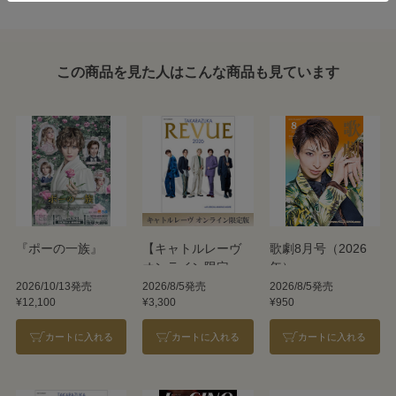
この商品を見た人はこんな商品も見ています
『ポーの一族』
【キャトルレーヴ
歌劇8月号（2026
オンライン限定
年）
版】TAKARAZUKA
2026/10/13発売
2026/8/5発売
2026/8/5発売
¥12,100
¥3,300
¥950
REVUE 2026
カートに入れる
カートに入れる
カートに入れる