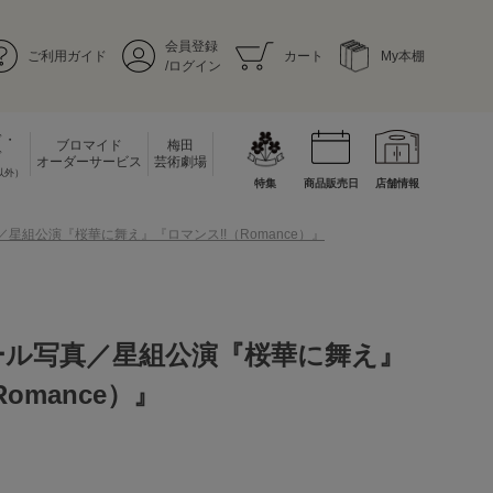
会員登録
ご利用ガイド
カート
My本棚
/ログイン
ド・
ブロマイド
梅田
ド
オーダーサービス
芸術劇場
以外）
特集
商品販売日
店舗情報
星組公演『桜華に舞え』『ロマンス!!（Romance）』
ール写真／星組公演『桜華に舞え』
omance）』