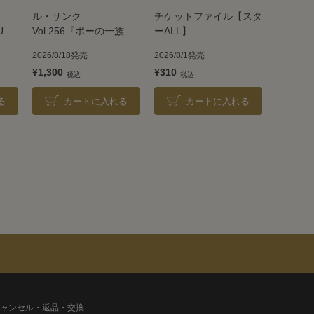
ル・サンク
チケットファイル【スタ
UE
Vol.256『ポーの一族』
ーALL】
＜雪組＞
2026/8/18発売
2026/8/1発売
¥1,300
¥310
る
カートに入れる
カートに入れる
ャンセル・返品・交換