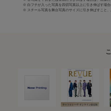
※ 白フチが入った写真を四切写真以上に引き伸ばす場
※ スチール写真を舞台写真のサイズに引き伸ばすこと