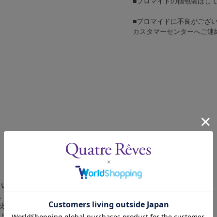
■ブロマイドの個包装はし
■ブロマイドに不良がござ
カスタマーセンターへご連
さい。
、4辺に白フチが入ります。
比率の都合上、（1）～（3）の何れかのサイズになります。
によって比率が異なりますが、上記のサイズに統一しております。