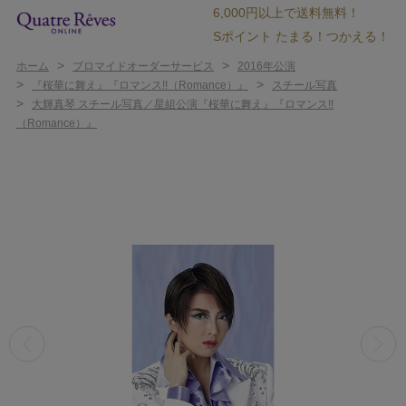
6,000円以上で送料無料！
Sポイント たまる！つかえる！
>
>
ホーム
ブロマイドオーダーサービス
2016年公演
>
>
『桜華に舞え』『ロマンス!!（Romance）』
スチール写真
>
大輝真琴 スチール写真／星組公演『桜華に舞え』『ロマンス!!
（Romance）』