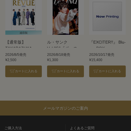
【通常版】
ル・サンク
『EXCITER!!』 Blu-
TAKARAZUKA
Vol.256『ポーの一
ray BOX
REVUE 2026
族』＜雪組＞
2026/8/5発売
2026/8/18発売
2026/10/17発売
¥2,500
¥1,300
¥15,400
カートに入れる
カートに入れる
カートに入れる
メールマガジンのご案内
ご購入方法
よくあるご質問