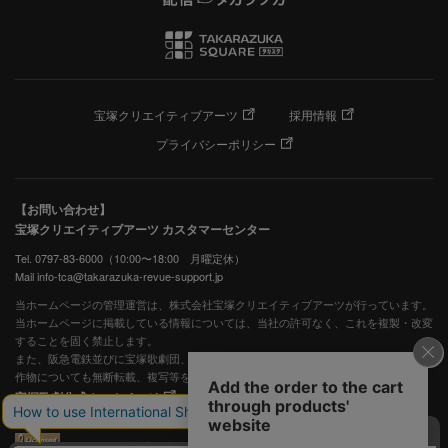
宝塚クリエイティブアーツ
採用情報
プライバシーポリシー
【お問い合わせ】
宝塚クリエイティブアーツ カスタマーセンター
Tel. 0797-83-6000（10:00〜18:00 月曜定休）
Mail info-tca@takarazuka-revue-support.jp
当ホームページの管理運営は、株式会社宝塚クリエイティブアーツが行っています。
当ホームページに掲載している情報については、当社の許可なく、これを複製・改変
することを固く禁止します。
また、阪急電鉄並びに宝塚歌劇団、宝塚クリエイティブアーツの出版物ほか写真等著
作物についても無断転載、複写等を禁じます。
宝塚歌劇公式ホームページ
JASRAC許諾番号：S0507081515