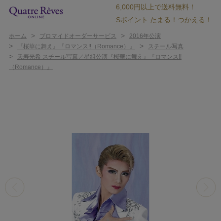
6,000円以上で送料無料！
Sポイント たまる！つかえる！
>
>
ホーム
ブロマイドオーダーサービス
2016年公演
>
>
『桜華に舞え』『ロマンス!!（Romance）』
スチール写真
>
天寿光希 スチール写真／星組公演『桜華に舞え』『ロマンス!!
（Romance）』