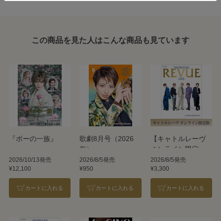
この商品を見た人はこんな商品も見ています
『ポーの一族』
歌劇8月号（2026
【キャトルレーヴ
年）
オンライン限定
版】TAKARAZUKA
2026/10/13発売
2026/8/5発売
2026/8/5発売
¥12,100
¥950
¥3,300
REVUE 2026
カートに入れる
カートに入れる
カートに入れる