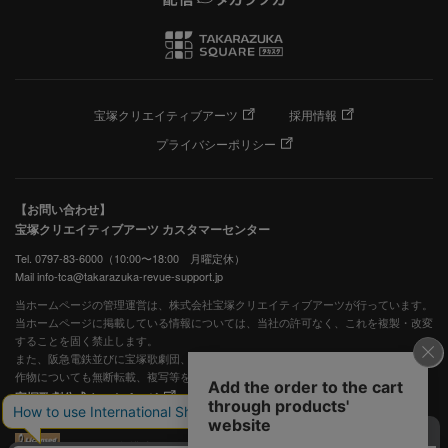
宝塚クリエイティブアーツ
採用情報
プライバシーポリシー
【お問い合わせ】
宝塚クリエイティブアーツ カスタマーセンター
Tel. 0797-83-6000（10:00〜18:00 月曜定休）
Mail info-tca@takarazuka-revue-support.jp
当ホームページの管理運営は、株式会社宝塚クリエイティブアーツが行っています。
当ホームページに掲載している情報については、当社の許可なく、これを複製・改変
することを固く禁止します。
また、阪急電鉄並びに宝塚歌劇団、宝塚クリエイティブアーツの出版物ほか写真等著
作物についても無断転載、複写等を禁じます。
宝塚歌劇公式ホームページ
JASRAC許諾番号：S0507081515