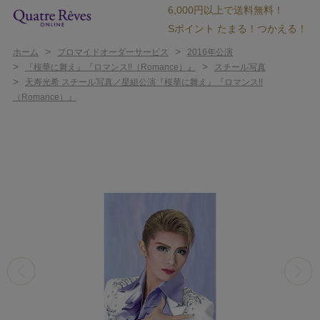
6,000円以上で送料無料！
Sポイント たまる！つかえる！
>
>
ホーム
ブロマイドオーダーサービス
2016年公演
>
>
『桜華に舞え』『ロマンス!!（Romance）』
スチール写真
>
天寿光希 スチール写真／星組公演『桜華に舞え』『ロマンス!!
（Romance）』