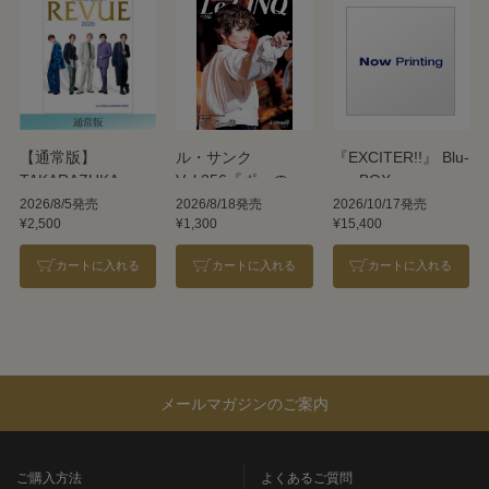
【通常版】
ル・サンク
『EXCITER!!』 Blu-
TAKARAZUKA
Vol.256『ポーの一
ray BOX
REVUE 2026
族』＜雪組＞
2026/8/5発売
2026/8/18発売
2026/10/17発売
¥2,500
¥1,300
¥15,400
カートに入れる
カートに入れる
カートに入れる
メールマガジンのご案内
ご購入方法
よくあるご質問