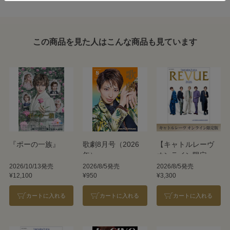
この商品を見た人はこんな商品も見ています
『ポーの一族』
歌劇8月号（2026
【キャトルレーヴ
年）
オンライン限定
版】TAKARAZUKA
2026/10/13発売
2026/8/5発売
2026/8/5発売
¥12,100
¥950
¥3,300
REVUE 2026
カートに入れる
カートに入れる
カートに入れる