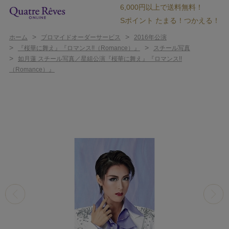
6,000円以上で送料無料！
Sポイント たまる！つかえる！
>
>
ホーム
ブロマイドオーダーサービス
2016年公演
>
>
『桜華に舞え』『ロマンス!!（Romance）』
スチール写真
>
如月蓮 スチール写真／星組公演『桜華に舞え』『ロマンス!!
（Romance）』