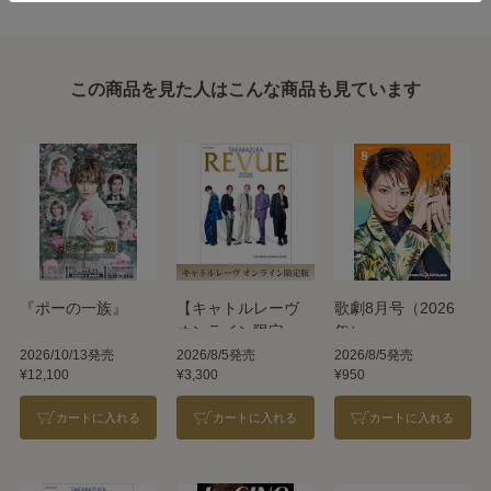
この商品を見た人はこんな商品も見ています
『ポーの一族』
【キャトルレーヴ
歌劇8月号（2026
オンライン限定
年）
版】TAKARAZUKA
2026/10/13発売
2026/8/5発売
2026/8/5発売
¥12,100
¥3,300
¥950
REVUE 2026
カートに入れる
カートに入れる
カートに入れる