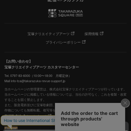
宝塚クリエイティブアーツ
採用情報
プライバシーポリシー
【お問い合わせ】
宝塚クリエイティブアーツ カスタマーセンター
Tel. 0797-83-6000（10:00〜18:00 月曜定休）
Mail info-tca@takarazuka-revue-support.jp
当ホームページの管理運営は、株式会社宝塚クリエイティブアーツが行っています。
当ホームページに掲載している情報については、当社の許可なく、これを複製・改変
することを固く禁止します。
また、阪急電鉄並びに宝塚歌劇団、宝塚クリエイティブアーツの出版物ほか写真等著
作物についても無断転載、複写等を禁じます。
宝塚歌劇公式ホームページ
JASRAC許諾番号：S0507081515