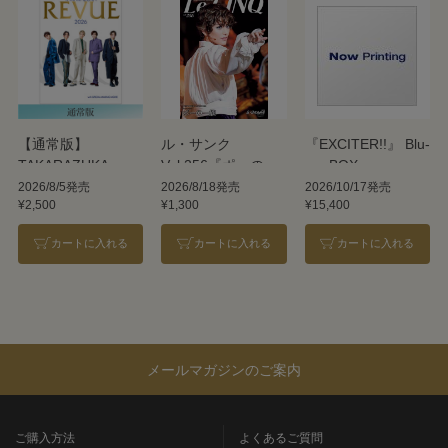
【通常版】
ル・サンク
『EXCITER!!』 Blu-
TAKARAZUKA
Vol.256『ポーの一
ray BOX
REVUE 2026
族』＜雪組＞
2026/8/5発売
2026/8/18発売
2026/10/17発売
¥2,500
¥1,300
¥15,400
カートに入れる
カートに入れる
カートに入れる
メールマガジンのご案内
ご購入方法
よくあるご質問