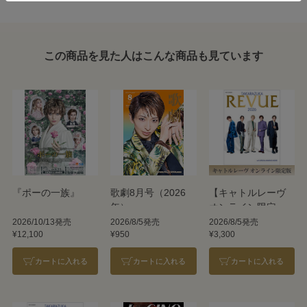
この商品を見た人はこんな商品も見ています
『ポーの一族』
歌劇8月号（2026
【キャトルレーヴ
年）
オンライン限定
版】TAKARAZUKA
2026/10/13発売
2026/8/5発売
2026/8/5発売
¥12,100
¥950
¥3,300
REVUE 2026
カートに入れる
カートに入れる
カートに入れる