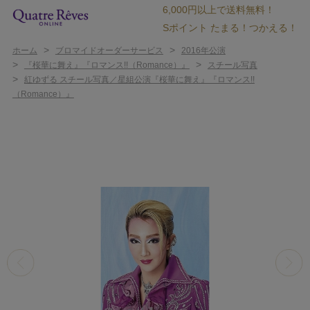
6,000円以上で送料無料！
Sポイント たまる！つかえる！
>
>
ホーム
ブロマイドオーダーサービス
2016年公演
>
>
『桜華に舞え』『ロマンス!!（Romance）』
スチール写真
>
紅ゆずる スチール写真／星組公演『桜華に舞え』『ロマンス!!
（Romance）』