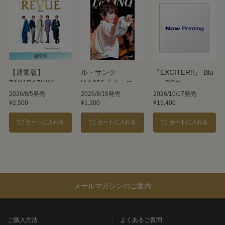
【通常版】
ル・サンク
『EXCITER!!』 Blu-
TAKARAZUKA
Vol.256『ポーの一
ray BOX
REVUE 2026
族』＜雪組＞
2026/8/5発売
2026/8/18発売
2026/10/17発売
¥2,500
¥1,300
¥15,400
カートに入れる
カートに入れる
カートに入れる
メールマガジンのご案内
ご購入方法
よくあるご質問