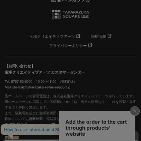
宝塚クリエイティブアーツ
採用情報
プライバシーポリシー
【お問い合わせ】
宝塚クリエイティブアーツ カスタマーセンター
Tel. 0797-83-6000（10:00〜18:00 月曜定休）
Mail info-tca@takarazuka-revue-support.jp
当ホームページの管理運営は、株式会社宝塚クリエイティブアーツが行っています。
当ホームページに掲載している情報については、当社の許可なく、これを複製・改変
することを固く禁止します。
また、阪急電鉄並びに宝塚歌劇団、宝塚クリエイティブアーツの出版物ほか写真等著
作物についても無断転載、複写等を禁じます。
宝塚歌劇公式ホームページ
JASRAC許諾番号：S0507081515