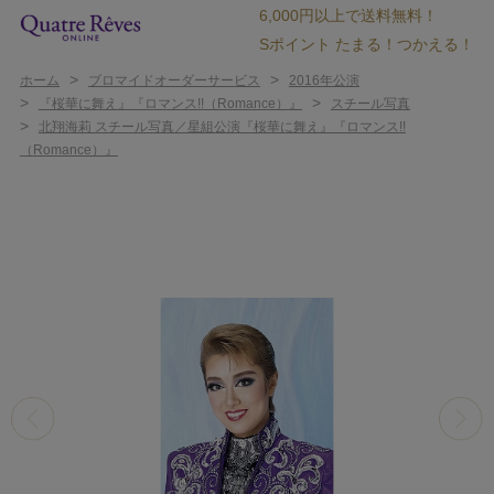
6,000円以上で送料無料！
Sポイント たまる！つかえる！
>
>
ホーム
ブロマイドオーダーサービス
2016年公演
>
>
『桜華に舞え』『ロマンス!!（Romance）』
スチール写真
>
北翔海莉 スチール写真／星組公演『桜華に舞え』『ロマンス!!
（Romance）』