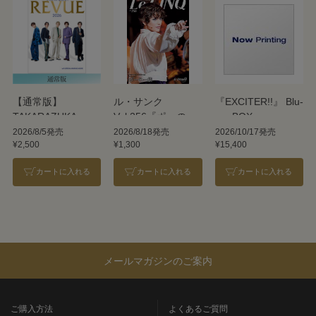
【通常版】
ル・サンク
『EXCITER!!』 Blu-
TAKARAZUKA
Vol.256『ポーの一
ray BOX
REVUE 2026
族』＜雪組＞
2026/8/5発売
2026/8/18発売
2026/10/17発売
¥2,500
¥1,300
¥15,400
カートに入れる
カートに入れる
カートに入れる
メールマガジンのご案内
ご購入方法
よくあるご質問