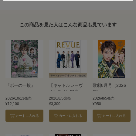
この商品を見た人はこんな商品も見ています
『ポーの一族』
【キャトルレーヴ
歌劇8月号（2026
オンライン限定
年）
版】TAKARAZUKA
2026/10/13発売
2026/8/5発売
2026/8/5発売
¥12,100
¥3,300
¥950
REVUE 2026
カートに入れる
カートに入れる
カートに入れる