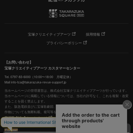
宝塚クリエイティブアーツ
採用情報
プライバシーポリシー
【お問い合わせ】
宝塚クリエイティブアーツ カスタマーセンター
Tel. 0797-83-6000（10:00〜18:00 月曜定休）
Mail info-tca@takarazuka-revue-support.jp
当ホームページの管理運営は、株式会社宝塚クリエイティブアーツが行っています。
当ホームページに掲載している情報については、当社の許可なく、これを複製・改変
することを固く禁止します。
また、阪急電鉄並びに宝塚歌劇団、宝塚クリエイティブアーツの出版物ほか写真等著
作物についても無断転載、複写等を禁じます。
宝塚歌劇公式ホームページ
JASRAC許諾番号：S0507081515