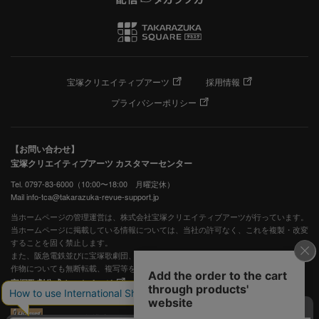
宝塚クリエイティブアーツ
採用情報
プライバシーポリシー
【お問い合わせ】
宝塚クリエイティブアーツ カスタマーセンター
Tel. 0797-83-6000（10:00〜18:00 月曜定休）
Mail info-tca@takarazuka-revue-support.jp
当ホームページの管理運営は、株式会社宝塚クリエイティブアーツが行っています。
当ホームページに掲載している情報については、当社の許可なく、これを複製・改変
することを固く禁止します。
また、阪急電鉄並びに宝塚歌劇団、宝塚クリエイティブアーツの出版物ほか写真等著
作物についても無断転載、複写等を禁じます。
宝塚歌劇公式ホームページ
JASRAC許諾番号：S0507081515