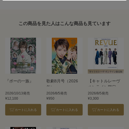
この商品を見た人はこんな商品も見ています
『ポーの一族』
歌劇8月号（2026
【キャトルレーヴ
年）
オンライン限定
版】TAKARAZUKA
2026/10/13発売
2026/8/5発売
2026/8/5発売
¥12,100
¥950
¥3,300
REVUE 2026
カートに入れる
カートに入れる
カートに入れる