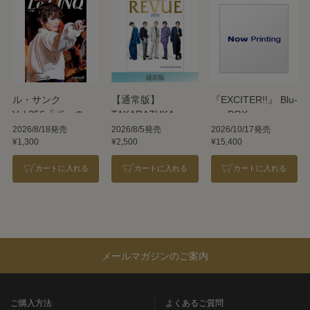
ル・サンク
【通常版】
『EXCITER!!』 Blu-
Vol.256『ポーの一
TAKARAZUKA
ray BOX
族』＜雪組＞
REVUE 2026
2026/8/18発売
2026/8/5発売
2026/10/17発売
¥1,300
¥2,500
¥15,400
カートに入れる
カートに入れる
カートに入れる
メールマガジンのご案内
ご購入方法
よくあるご質問