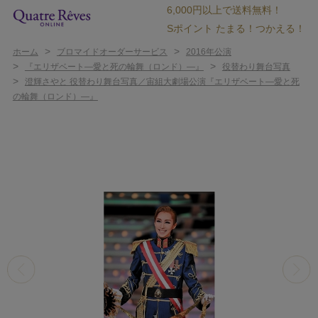
6,000円以上で送料無料！
Sポイント たまる！つかえる！
>
>
ホーム
ブロマイドオーダーサービス
2016年公演
>
>
『エリザベート―愛と死の輪舞（ロンド）―』
役替わり舞台写真
>
澄輝さやと 役替わり舞台写真／宙組大劇場公演『エリザベート―愛と死
の輪舞（ロンド）―』