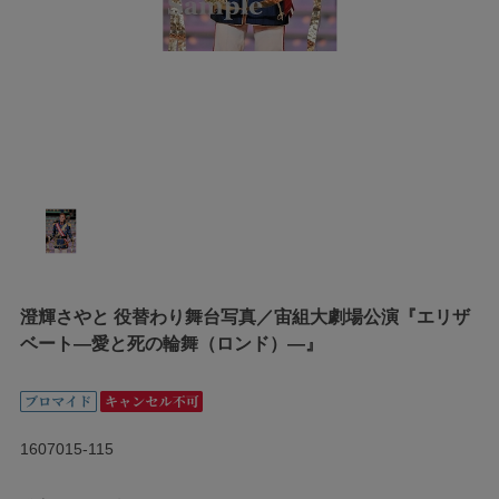
澄輝さやと 役替わり舞台写真／宙組大劇場公演『エリザ
ベート―愛と死の輪舞（ロンド）―』
1607015-115