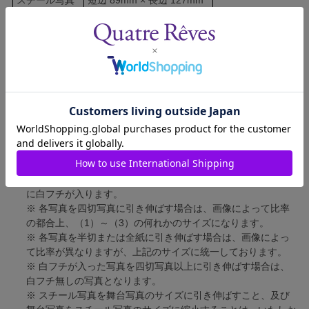
舞台写真
短辺 127mm × 長辺 178mm
四切写真（1）
短辺 217mm × 長辺 305mm
四切写真（2）
短辺 213mm × 長辺 305mm
四切写真（3）
短辺 254mm × 長辺 305mm
半切写真
短辺 305mm × 長辺 432mm
全紙写真
短辺 402mm × 長辺 559mm
写真のサイズにつきまして、下記の件も併せてご了承ください。
※ 宝塚大劇場および新人公演の舞台写真につきましては、4辺
に白フチが入ります。
※ 各写真を四切写真に引き伸ばす場合は、画像によって比率
の都合上、（1）～（3）の何れかのサイズになります。
※ 各写真を半切または全紙に引き伸ばす場合は、画像によっ
て比率が異なりますが、上記のサイズに統一しております。
※ 白フチが入った写真を四切写真以上に引き伸ばす場合は、
白フチ無しの写真となります。
※ スチール写真を舞台写真のサイズに引き伸ばすこと、及び