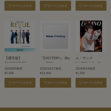
カートに入れる
カートに入れる
カートに入れる
【通常版】
『EXCITER!!』 Blu-
ル・サンク
TAKARAZUKA
ray BOX
Vol.256『ポーの一
REVUE 2026
族』＜雪組＞
2026/8/5発売
2026/10/17発売
2026/8/18発売
¥2,500
¥15,400
¥1,300
カートに入れる
カートに入れる
カートに入れる