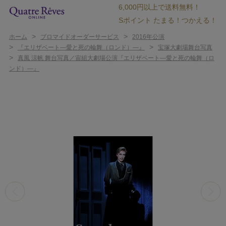
6,000円以上で送料無料！
Sポイント たまる！つかえる！
>
>
ホーム
ブロマイドオーダーサービス
2016年公演
>
>
『エリザベート―愛と死の輪舞（ロンド）―』
宝塚大劇場舞台写真
>
真風 涼帆 舞台写真／宙組大劇場公演『エリザベート―愛と死の輪舞（ロ
ンド）―』