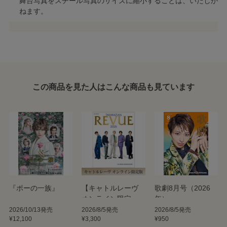
舞台写真をスチール写真のサイズに縮小することは、いたしか
ねます。
この商品を見た人はこんな商品も見ています
『ポーの一族』
【キャトルレーヴ
歌劇8月号（2026
オンライン限定
年）
版】TAKARAZUKA
2026/10/13発売
2026/8/5発売
2026/8/5発売
¥12,100
¥3,300
¥950
REVUE 2026